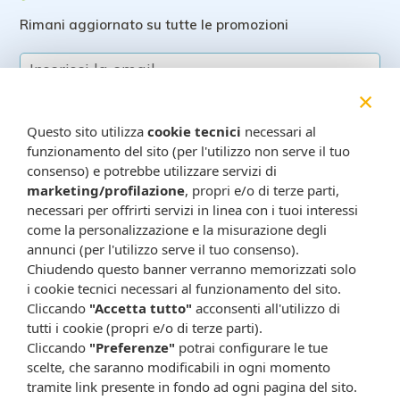
Rimani aggiornato su tutte le promozioni
×
Questo sito utilizza
cookie tecnici
necessari al
funzionamento del sito (per l'utilizzo non serve il tuo
consenso) e potrebbe utilizzare servizi di
marketing/profilazione
, propri e/o di terze parti,
necessari per offrirti servizi in linea con i tuoi interessi
Resta in contatto:
(informativa sulla privacy)
come la personalizzazione e la misurazione degli
Presta il consenso al trattamento dei propri dati da
annunci (per l'utilizzo serve il tuo consenso).
parte di Farmacia Cavalieri per finalità di invio,
Chiudendo questo banner verranno memorizzati solo
attraverso e-mail, SMS, MMS, fax ed altri mezzi
i cookie tecnici necessari al funzionamento del sito.
Cliccando
"Accetta tutto"
acconsenti all'utilizzo di
automatizzati o tradizionali (come telefonate con
tutti i cookie (propri e/o di terze parti).
operatore), di materiale pubblicitario, promozionale, di
Cliccando
"Preferenze"
potrai configurare le tue
comunicazione commerciale, di compimento di ricerche
scelte, che saranno modificabili in ogni momento
di mercato e di vendita diretta in relazione a prodotti o
tramite link presente in fondo ad ogni pagina del sito.
servizi di Farmacia Cavalieri.