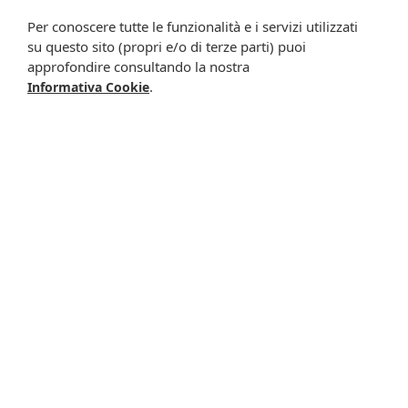
Presta il consenso per attività di profilazione al fine di
Per conoscere tutte le funzionalità e i servizi utilizzati
migliorare l'offerta di prodotti e servizi e per le finalità
su questo sito (propri e/o di terze parti) puoi
meglio specificate nell’informativa.
approfondire consultando la nostra
.
Informativa Cookie
Iscrivimi
Potrebbero interessarti anche
-4%
-20%