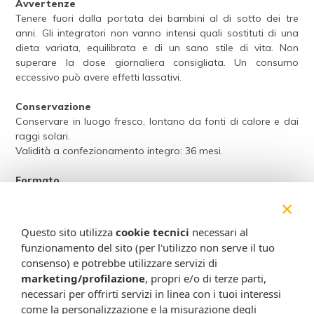
Avvertenze
Tenere fuori dalla portata dei bambini al di sotto dei tre
anni. Gli integratori non vanno intensi quali sostituti di una
dieta variata, equilibrata e di un sano stile di vita. Non
superare la dose giornaliera consigliata. Un consumo
eccessivo può avere effetti lassativi.
Conservazione
Conservare in luogo fresco, lontano da fonti di calore e dai
raggi solari.
Validità a confezionamento integro: 36 mesi.
Formato
Flaconcino contagocce da 30 ml.
×
Cod.
AFLO30
Questo sito utilizza
cookie tecnici
necessari al
funzionamento del sito (per l'utilizzo non serve il tuo
Attenzione:
consenso) e potrebbe utilizzare servizi di
Ogni scheda che troverai sul nostro sito è da considerarsi a scopo
marketing/profilazione
, propri e/o di terze parti,
informativo, utile alla guida dell’acquisto del prodotto. Non
necessari per offrirti servizi in linea con i tuoi interessi
sostituisce né il foglietto illustrativo (o la descrizione riportata sulla
come la personalizzazione e la misurazione degli