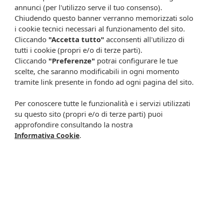
confezione stessa), né il consiglio del medico, specialmente in caso
annunci (per l'utilizzo serve il tuo consenso).
di possibili allergie o patologie. Vista la difficoltà nell’adeguarsi alle
Chiudendo questo banner verranno memorizzati solo
continue modifiche effettuate dalle varie aziende produttrici come
i cookie tecnici necessari al funzionamento del sito.
cambio del packaging (colori, dimensioni, contenuto, informazioni) e
Cliccando
"Accetta tutto"
acconsenti all'utilizzo di
i possibili cambiamenti come cambio degli ingredienti e valori
tutti i cookie (propri e/o di terze parti).
percentuali, Farmacia Cavalieri Shop dichiara di non assumere
Cliccando
"Preferenze"
potrai configurare le tue
alcuna responsabilità in caso di schede prodotto ed immagini non
scelte, che saranno modificabili in ogni momento
aggiornate in tempo reale e presenza di errori o omissioni. Inoltre
tramite link presente in fondo ad ogni pagina del sito.
non si assumono responsabilità in caso di qualsiasi problema
causato dall’accesso delle informazioni riportate sul sito
Per conoscere tutte le funzionalità e i servizi utilizzati
shop.farmaciacavalieri.it.
su questo sito (propri e/o di terze parti) puoi
approfondire consultando la nostra
.
Informativa Cookie
ISCRIVITI ALLA NEWSLETTER
Rimani aggiornato su tutte le promozioni