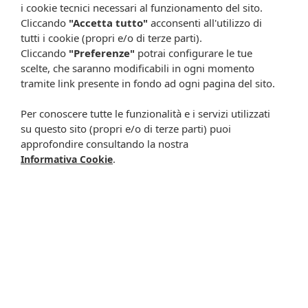
shop.farmaciacavalieri.it.
i cookie tecnici necessari al funzionamento del sito.
Cliccando
"Accetta tutto"
acconsenti all'utilizzo di
tutti i cookie (propri e/o di terze parti).
Cliccando
"Preferenze"
potrai configurare le tue
ISCRIVITI ALLA NEWSLETTER
scelte, che saranno modificabili in ogni momento
tramite link presente in fondo ad ogni pagina del sito.
Rimani aggiornato su tutte le promozioni
Per conoscere tutte le funzionalità e i servizi utilizzati
su questo sito (propri e/o di terze parti) puoi
approfondire consultando la nostra
.
Informativa Cookie
Resta in contatto:
(informativa sulla privacy)
Presta il consenso al trattamento dei propri dati da
parte di Farmacia Cavalieri per finalità di invio,
attraverso e-mail, SMS, MMS, fax ed altri mezzi
automatizzati o tradizionali (come telefonate con