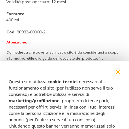
Validità post-apertura: 12 mesi.
Formato
400 ml.
Cod.
88982-00000-2
Attenzione:
Ogni scheda che troverai sul nostro sito è da considerarsi a scopo
informativo, utile alla guida dell’acquisto del prodotto. Non
sostituisce né il foglietto illustrativo (o la descrizione riportata sulla
×
confezione stessa), né il consiglio del medico, specialmente in caso
di possibili allergie o patologie. Vista la difficoltà nell’adeguarsi alle
Questo sito utilizza
cookie tecnici
necessari al
continue modifiche effettuate dalle varie aziende produttrici come
funzionamento del sito (per l'utilizzo non serve il tuo
cambio del packaging (colori, dimensioni, contenuto, informazioni) e
consenso) e potrebbe utilizzare servizi di
i possibili cambiamenti come cambio degli ingredienti e valori
marketing/profilazione
, propri e/o di terze parti,
percentuali, Farmacia Cavalieri Shop dichiara di non assumere
necessari per offrirti servizi in linea con i tuoi interessi
alcuna responsabilità in caso di schede prodotto ed immagini non
come la personalizzazione e la misurazione degli
aggiornate in tempo reale e presenza di errori o omissioni. Inoltre
non si assumono responsabilità in caso di qualsiasi problema
annunci (per l'utilizzo serve il tuo consenso).
causato dall’accesso delle informazioni riportate sul sito
Chiudendo questo banner verranno memorizzati solo