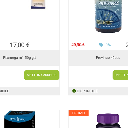
17,00 €
29,90 €
-9%
Fitomega m1 50g gtt
Previnco 40cps
METTI IN CARRELLO
METTI I
IBILE
DISPONIBILE
PROMO