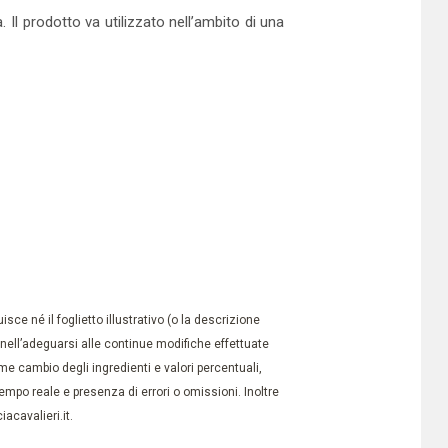
. Il prodotto va utilizzato nell’ambito di una
ce né il foglietto illustrativo (o la descrizione
à nell’adeguarsi alle continue modifiche effettuate
e cambio degli ingredienti e valori percentuali,
po reale e presenza di errori o omissioni. Inoltre
acavalieri.it.