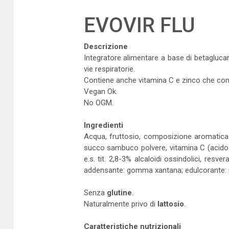
EVOVIR FLU
Descrizione
Integratore alimentare a base di betaglucano
vie respiratorie.
Contiene anche vitamina C e zinco che cont
Vegan Ok.
No OGM.
Ingredienti
Acqua, fruttosio, composizione aromatica a
succo sambuco polvere, vitamina C (acido a
e.s. tit. 2,8-3% alcaloidi ossindolici, re
addensante: gomma xantana; edulcorante: 
Senza
glutine
.
Naturalmente privo di
lattosio
.
Caratteristiche nutrizionali