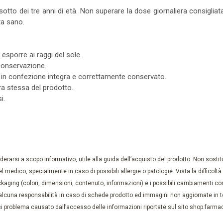
sotto dei tre anni di età. Non superare la dose giornaliera consigliata
ita sano.
esporre ai raggi del sole.
 conservazione.
o in confezione integra e correttamente conservato.
ra stessa del prodotto.
i.
rarsi a scopo informativo, utile alla guida dell’acquisto del prodotto. Non sostituis
el medico, specialmente in caso di possibili allergie o patologie. Vista la difficolt
kaging (colori, dimensioni, contenuto, informazioni) e i possibili cambiamenti com
lcuna responsabilità in caso di schede prodotto ed immagini non aggiornate in tem
 problema causato dall’accesso delle informazioni riportate sul sito shop.farmaci