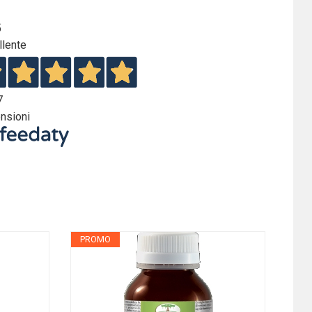
5
llente
7
nsioni
PROMO