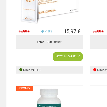
15,97 €
17,80 €
-10%
37,00 €
Eprac 1000 20bust
METTI IN CARRELLO
DISPONIBILE
DISPON
PROMO