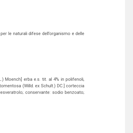
per le naturali difese dell’organismo e delle
Moench] erba e.s. tit. al 4% in polifenoli,
omentosa (Willd. ex Schult.) DC.] corteccia
 resveratrolo; conservante: sodio benzoato;