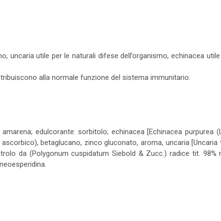
, uncaria utile per le naturali difese dell’organismo, echinacea utile 
ribuiscono alla normale funzione del sistema immunitario.
marena; edulcorante: sorbitolo; echinacea [Echinacea purpurea (L.) 
scorbico), betaglucano, zinco gluconato, aroma, uncaria [Uncaria t
sveratrolo da (Polygonum cuspidatum Siebold & Zucc.) radice tit. 98%
neoesperidina.