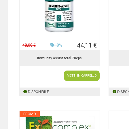
44,11 €
48,00 €
-8%
Immunity assist total 70cps
METTI IN CARRELLO
DISPONIBILE
DISPON
PROMO