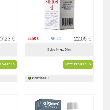
27,23 €
22,05 €
22,50 €
-2%
Sibios 04 gtt 50ml
N CARRELLO
METTI IN CARRELLO
DISPONIBILE