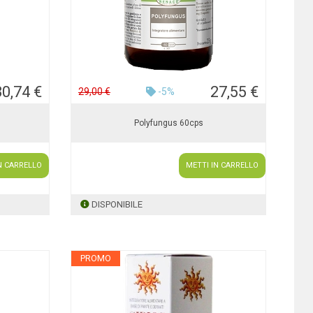
30,74 €
27,55 €
29,00 €
-5%
Polyfungus 60cps
N CARRELLO
METTI IN CARRELLO
DISPONIBILE
PROMO