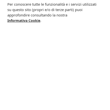
qualunque momento (da 4 a 12 g al giorno). Versare la
Per conoscere tutte le funzionalità e i servizi utilizzati
polvere nel bicchiere asciutto, aggiungere l'acqua e poi
su questo sito (propri e/o di terze parti) puoi
mescolare. Misurino incluso nella confezione. Richiudere
approfondire consultando la nostra
accuratamente dopo l'utilizzo.
.
Informativa Cookie
Avvertenze
Non superare la dose giornaliera raccomandata. Tenere
fuori dalla portata dei bambini al di sotto dei 3 anni di età.
Gli integratori alimentari non vanno intesi come sostituti di
una dieta variata ed equilibrata e di uno stile di vita sano.
L'assunzione abbondante di liquidi è necessaria per
consentire alla gomma guar di raggiungere lo stomaco e
per evitare problemi di soffocamento soprattutto nelle
persone con difficoltà di deglutizione.
Conservazione
Validità a confezionamento integro: 36 mesi.
Formato
Flacone da 120 g.
Cod.
SERIFIBRAM120