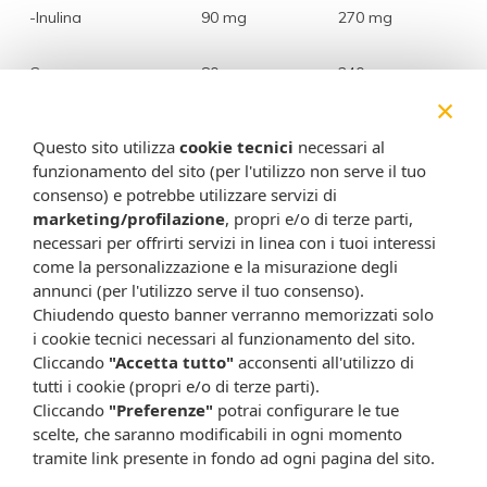
-Inulina
90 mg
270 mg
Guar
80 mg
240 mg
×
Acacia
30 mg
90 mg
Questo sito utilizza
cookie tecnici
necessari al
funzionamento del sito (per l'utilizzo non serve il tuo
Lactobacillus
consenso) e potrebbe utilizzare servizi di
1 miliardo
3 miliardi
acidophilus SGL11
marketing/profilazione
, propri e/o di terze parti,
necessari per offrirti servizi in linea con i tuoi interessi
Bifidobacterium
come la personalizzazione e la misurazione degli
1 miliardo
3 miliardi
bifidum SGB02
annunci (per l'utilizzo serve il tuo consenso).
Chiudendo questo banner verranno memorizzati solo
i cookie tecnici necessari al funzionamento del sito.
Fibre totali
3,28 g
9,84 g
Cliccando
"Accetta tutto"
acconsenti all'utilizzo di
tutti i cookie (propri e/o di terze parti).
Cliccando
"Preferenze"
potrai configurare le tue
Modalità d'uso
scelte, che saranno modificabili in ogni momento
Assumere 1 misurino raso (4 g) da diluire in un bicchiere
tramite link presente in fondo ad ogni pagina del sito.
d'acqua grande (circa 250 ml) da una a tre volte al giorno in