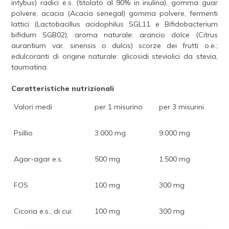
intybus) radici e.s. (titolato al 90% in inulina), gomma guar
polvere, acacia (Acacia senegal) gomma polvere, fermenti
lattici (Lactobacillus acidophilus SGL11 e Bifidobacterium
bifidum SGB02); aroma naturale: arancio dolce (Citrus
aurantium var. sinensis o dulcis) scorze dei frutti o.e.;
edulcoranti di origine naturale: glicosidi steviolici da stevia,
taumatina.
Caratteristiche nutrizionali
Valori medi
per 1 misurino
per 3 misurini
Psillio
3.000 mg
9.000 mg
Agar-agar e.s.
500 mg
1.500 mg
FOS
100 mg
300 mg
Cicoria e.s., di cui:
100 mg
300 mg