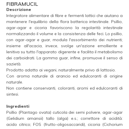
FIBRAMUCIL
Descrizione
Integratore alimentare di fibre e fermenti lattici che aiutano a
mantenere l'equilibrio della flora batterica intestinale. Psillio,
agar-agar e cicoria favoriscono la regolarità intestinale
normalizzando il volume e la consistenza delle feci. Lo psillio,
con agar-agar e guar, modula l'assorbimento dei nutrienti;
insieme all'acacia, invece, svolge un'azione emolliente e
lenitiva su tutto l'apparato digerente e facilita il metabolismo
dei carboidrati. La gomma guar, infine, promuove il senso di
sazietà.
Prodotto adatto ai vegani, naturalmente privo di lattosio.
Con aroma naturale di arancio ed edulcoranti di origine
naturale.
Non contiene conservanti, coloranti, aromi ed edulcoranti di
sintesi.
Ingredienti
Psillio (Plantago ovata) cuticola dei semi polvere, agar-agar
(Gelidium amansii) tallo (alga) e.s.; correttore di acidità:
acido citrico; FOS (frutto-oligosaccaridi), cicoria (Cichorium