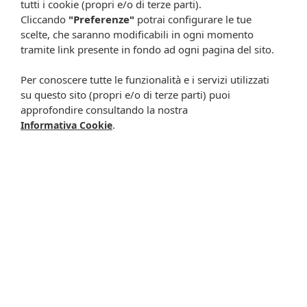
tutti i cookie (propri e/o di terze parti).
Cliccando
"Preferenze"
potrai configurare le tue
scelte, che saranno modificabili in ogni momento
tramite link presente in fondo ad ogni pagina del sito.
Per conoscere tutte le funzionalità e i servizi utilizzati
su questo sito (propri e/o di terze parti) puoi
Resta in contatto:
(informativa sulla privacy)
approfondire consultando la nostra
.
Informativa Cookie
Presta il consenso al trattamento dei propri dati da
parte di Farmacia Cavalieri per finalità di invio,
attraverso e-mail, SMS, MMS, fax ed altri mezzi
automatizzati o tradizionali (come telefonate con
operatore), di materiale pubblicitario, promozionale, di
comunicazione commerciale, di compimento di ricerche
di mercato e di vendita diretta in relazione a prodotti o
servizi di Farmacia Cavalieri.
Presta il consenso per attività di profilazione al fine di
migliorare l'offerta di prodotti e servizi e per le finalità
meglio specificate nell’informativa.