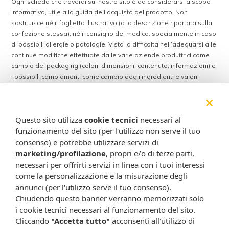
Ogni scheda che troverai sul nostro sito è da considerarsi a scopo
informativo, utile alla guida dell’acquisto del prodotto. Non
sostituisce né il foglietto illustrativo (o la descrizione riportata sulla
confezione stessa), né il consiglio del medico, specialmente in caso
di possibili allergie o patologie. Vista la difficoltà nell’adeguarsi alle
continue modifiche effettuate dalle varie aziende produttrici come
cambio del packaging (colori, dimensioni, contenuto, informazioni) e
i possibili cambiamenti come cambio degli ingredienti e valori
percentuali, Farmacia Cavalieri Shop dichiara di non assumere
×
alcuna responsabilità in caso di schede prodotto ed immagini non
aggiornate in tempo reale e presenza di errori o omissioni. Inoltre
Questo sito utilizza
cookie tecnici
necessari al
non si assumono responsabilità in caso di qualsiasi problema
funzionamento del sito (per l'utilizzo non serve il tuo
causato dall’accesso delle informazioni riportate sul sito
shop.farmaciacavalieri.it.
consenso) e potrebbe utilizzare servizi di
marketing/profilazione
, propri e/o di terze parti,
necessari per offrirti servizi in linea con i tuoi interessi
come la personalizzazione e la misurazione degli
ISCRIVITI ALLA NEWSLETTER
annunci (per l'utilizzo serve il tuo consenso).
Chiudendo questo banner verranno memorizzati solo
Rimani aggiornato su tutte le promozioni
i cookie tecnici necessari al funzionamento del sito.
Cliccando
"Accetta tutto"
acconsenti all'utilizzo di