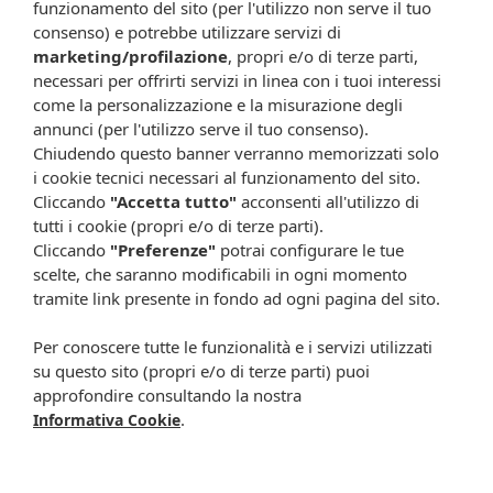
varia ed equilibrata ed uno stile di vita sano.
funzionamento del sito (per l'utilizzo non serve il tuo
consenso) e potrebbe utilizzare servizi di
Conservazione
marketing/profilazione
, propri e/o di terze parti,
Conservare in luogo fresco ed asciutto. Evitare l'esposizione
necessari per offrirti servizi in linea con i tuoi interessi
a fonti di calore e a raggi solari. L'eventuale formazione di
come la personalizzazione e la misurazione degli
corpo di fondo è dovuta alla presenza di estratti vegetali e
annunci (per l'utilizzo serve il tuo consenso).
non è indice di alterazione della qualità del prodotto. Il
Chiudendo questo banner verranno memorizzati solo
termine minimo di conservazione si riferisce al prodotto
i cookie tecnici necessari al funzionamento del sito.
correttamente conservato in confezione integra.
Cliccando
"Accetta tutto"
acconsenti all'utilizzo di
Validità a confezionamento integro: 36 mesi.
tutti i cookie (propri e/o di terze parti).
Cliccando
"Preferenze"
potrai configurare le tue
Formato
scelte, che saranno modificabili in ogni momento
Flacone da 30 ml.
tramite link presente in fondo ad ogni pagina del sito.
Cod.
158380
Per conoscere tutte le funzionalità e i servizi utilizzati
Attenzione:
su questo sito (propri e/o di terze parti) puoi
approfondire consultando la nostra
Ogni scheda che troverai sul nostro sito è da considerarsi a scopo
.
Informativa Cookie
informativo, utile alla guida dell’acquisto del prodotto. Non
sostituisce né il foglietto illustrativo (o la descrizione riportata sulla
confezione stessa), né il consiglio del medico, specialmente in caso