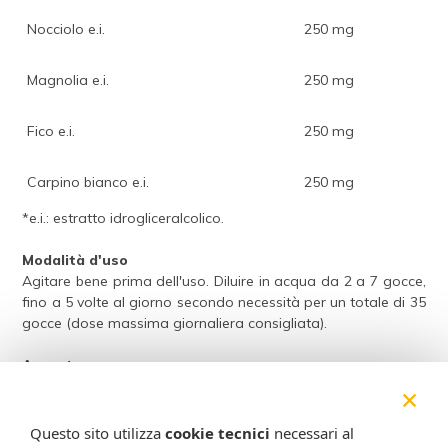
Nocciolo e.i.
250 mg
Magnolia e.i.
250 mg
Fico e.i.
250 mg
Carpino bianco e.i.
250 mg
*e.i.: estratto idrogliceralcolico.
Modalità d'uso
Agitare bene prima dell'uso. Diluire in acqua da 2 a 7 gocce,
fino a 5 volte al giorno secondo necessità per un totale di 35
gocce (dose massima giornaliera consigliata).
Avvertenze
Non superare la dose giornaliera raccomandata. Tenere
×
fuori dalla portata dei bambini al di sotto dei 3 anni di età.
Gli integratori non vanno intesi come sostituti di una dieta
Questo sito utilizza
cookie tecnici
necessari al