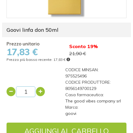
Goovi linfa don 50ml
Sconto 19%
17,83 €
21,90 €
Prezzo più basso recente:
17,83 €
CODICE MINSAN:
975525496
CODICE PRODUTTORE:
8056149700129
Casa farmaceutica:
The good vibes company srl
Marca:
goovi
AGGIUNGI AL CARRELLO