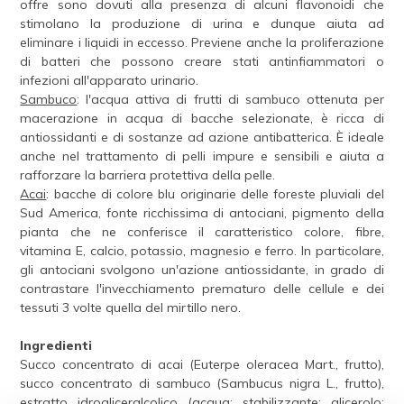
offre sono dovuti alla presenza di alcuni flavonoidi che
stimolano la produzione di urina e dunque aiuta ad
eliminare i liquidi in eccesso. Previene anche la proliferazione
di batteri che possono creare stati antinfiammatori o
infezioni all'apparato urinario.
Sambuco
: l'acqua attiva di frutti di sambuco ottenuta per
macerazione in acqua di bacche selezionate, è ricca di
antiossidanti e di sostanze ad azione antibatterica. È ideale
anche nel trattamento di pelli impure e sensibili e aiuta a
rafforzare la barriera protettiva della pelle.
Acai
: bacche di colore blu originarie delle foreste pluviali del
Sud America, fonte ricchissima di antociani, pigmento della
pianta che ne conferisce il caratteristico colore, fibre,
vitamina E, calcio, potassio, magnesio e ferro. In particolare,
gli antociani svolgono un'azione antiossidante, in grado di
contrastare l'invecchiamento prematuro delle cellule e dei
tessuti 3 volte quella del mirtillo nero.
Ingredienti
Succo concentrato di acai (Euterpe oleracea Mart., frutto),
succo concentrato di sambuco (Sambucus nigra L., frutto),
estratto idrogliceralcolico (acqua; stabilizzante: glicerolo;