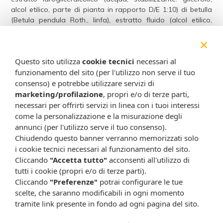
alcol etilico, parte di pianta in rapporto D/E 1:10) di betulla
(Betula pendula Roth., linfa), estratto fluido (alcol etilico,
acqua, parte di pianta in rapporto D/E 1:1) di cardo mariano
×
(Silybum marianum (L.) Gaertn., frutto); conservante: sorbato
di potassio.
Questo sito utilizza
cookie tecnici
necessari al
funzionamento del sito (per l'utilizzo non serve il tuo
Senza
glutine
e senza
lattosio
.
consenso) e potrebbe utilizzare servizi di
Caratteristiche nutrizionali
marketing/profilazione
, propri e/o di terze parti,
necessari per offrirti servizi in linea con i tuoi interessi
Valori medi per 40 gocce (2 ml)
come la personalizzazione e la misurazione degli
annunci (per l'utilizzo serve il tuo consenso).
Acai succo concentrato
798 mg
Chiudendo questo banner verranno memorizzati solo
i cookie tecnici necessari al funzionamento del sito.
Cliccando
"Accetta tutto"
acconsenti all'utilizzo di
Sambuco succo concentrato
798 mg
tutti i cookie (propri e/o di terze parti).
Cliccando
"Preferenze"
potrai configurare le tue
Betulla estratto idrogliceralcolico
250 mg
scelte, che saranno modificabili in ogni momento
tramite link presente in fondo ad ogni pagina del sito.
Cardo mariano estratto fluido
150 mg