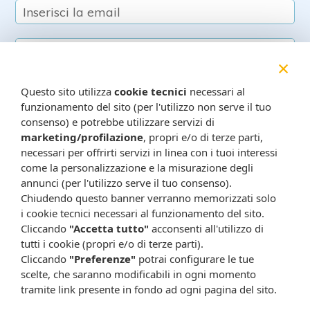
×
Questo sito utilizza
cookie tecnici
necessari al
funzionamento del sito (per l'utilizzo non serve il tuo
consenso) e potrebbe utilizzare servizi di
Resta in contatto:
(informativa sulla privacy)
marketing/profilazione
, propri e/o di terze parti,
Presta il consenso al trattamento dei propri dati da
necessari per offrirti servizi in linea con i tuoi interessi
parte di Farmacia Cavalieri per finalità di invio,
come la personalizzazione e la misurazione degli
attraverso e-mail, SMS, MMS, fax ed altri mezzi
annunci (per l'utilizzo serve il tuo consenso).
Chiudendo questo banner verranno memorizzati solo
automatizzati o tradizionali (come telefonate con
i cookie tecnici necessari al funzionamento del sito.
operatore), di materiale pubblicitario, promozionale, di
Cliccando
"Accetta tutto"
acconsenti all'utilizzo di
comunicazione commerciale, di compimento di ricerche
tutti i cookie (propri e/o di terze parti).
di mercato e di vendita diretta in relazione a prodotti o
Cliccando
"Preferenze"
potrai configurare le tue
servizi di Farmacia Cavalieri.
scelte, che saranno modificabili in ogni momento
Presta il consenso per attività di profilazione al fine di
tramite link presente in fondo ad ogni pagina del sito.
migliorare l'offerta di prodotti e servizi e per le finalità