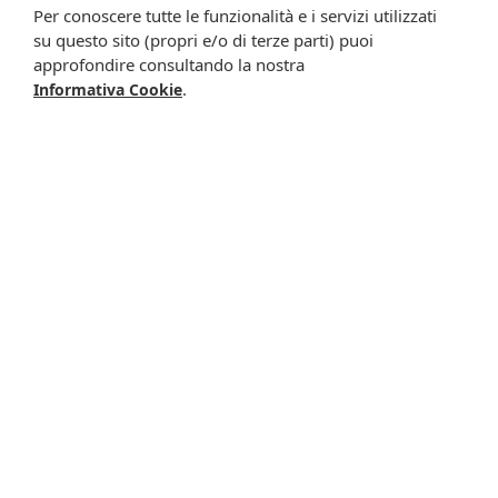
meglio specificate nell’informativa.
Per conoscere tutte le funzionalità e i servizi utilizzati
su questo sito (propri e/o di terze parti) puoi
Iscrivimi
approfondire consultando la nostra
.
Informativa Cookie
Potrebbero interessarti anche
-0%
Fitomega sin 56 50ml
Preparato pino
gtt
silvestre di le
17,00 €
22,90 €
22,87 €