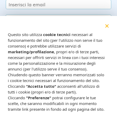
×
Questo sito utilizza
cookie tecnici
necessari al
funzionamento del sito (per l'utilizzo non serve il tuo
consenso) e potrebbe utilizzare servizi di
Resta in contatto:
(informativa sulla privacy)
marketing/profilazione
, propri e/o di terze parti,
Presta il consenso al trattamento dei propri dati da
necessari per offrirti servizi in linea con i tuoi interessi
parte di Farmacia Cavalieri per finalità di invio,
come la personalizzazione e la misurazione degli
attraverso e-mail, SMS, MMS, fax ed altri mezzi
annunci (per l'utilizzo serve il tuo consenso).
Chiudendo questo banner verranno memorizzati solo
automatizzati o tradizionali (come telefonate con
i cookie tecnici necessari al funzionamento del sito.
operatore), di materiale pubblicitario, promozionale, di
Cliccando
"Accetta tutto"
acconsenti all'utilizzo di
comunicazione commerciale, di compimento di ricerche
tutti i cookie (propri e/o di terze parti).
di mercato e di vendita diretta in relazione a prodotti o
Cliccando
"Preferenze"
potrai configurare le tue
servizi di Farmacia Cavalieri.
scelte, che saranno modificabili in ogni momento
Presta il consenso per attività di profilazione al fine di
tramite link presente in fondo ad ogni pagina del sito.
migliorare l'offerta di prodotti e servizi e per le finalità