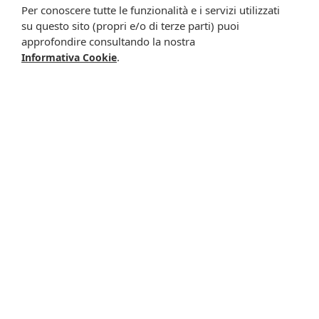
meglio specificate nell’informativa.
Per conoscere tutte le funzionalità e i servizi utilizzati
su questo sito (propri e/o di terze parti) puoi
Iscrivimi
approfondire consultando la nostra
.
Informativa Cookie
Potrebbero interessarti anche
Euc olio doccia ph5 1l
Deoroccia deodorante
28,90 €
spray
15,00 €