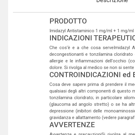
Descrizione
PRODOTTO
Imidazyl Antistaminico 1 mg/ml + 1 mg/ml co
INDICAZIONI TERAPEUTI
Che cos’è e a che cosa serveImidazyl Anti
decongestionanti e tonzilamina cloridrato 
allergie e le infiammazioni dell'occhio (c
dolore. Si rivolga al medico se non si sente
CONTROINDICAZIONI ed 
Cosa deve sapere prima di prendere il medi
qualsiasi degli altri componenti di questo me
tonzilamina cloridrato; in particolare xilo
(glaucoma ad angolo stretto) o se ha altr
depressione (inibitori delle monoaminossida
gravidanza e allattamento (vedere paragraf
AVVERTENZE
Avvertenze e precauzioniSi rivolga al me