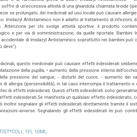
e soffre di un'eccessiva attività di una ghiandola chiamata tiroide (ipert
pecie se prolungato, dei medicinali ad uso locale può causare allergie
co. Imidazyl Antistaminico non è adatto al trattamento di infezioni, 
o. Attenzione per chi svolge attività sportive: il prodotto conti
ico e per via di somministrazione, da quelle riportate. Bambini I
ne accidentale di Imidazyl Antistaminico soprattutto nei bambini pu
o deve").
medicinali, questo medicinale può causare effetti indesiderati sebben
latazione della pupilla; • aumento della pressione interna dell'occhio;
della pressione del sangue; - disturbi del cuore; - aumento dei va
llergia (ipersensibilità); in tal caso interrompa il trattamento e con
ischio di effetti indesiderati. Questi effetti indesiderati sono general
ffetti indesiderati Se manifesta un qualsiasi effetto indesiderato, c
 inoltre segnalare gli effetti indesiderati direttamente tramite il si
ireazioni-avverse. Segnalando gli effetti indesiderati lei può contr
ANTIST*COLL 1FL 10ML