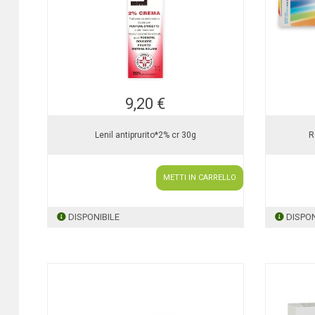
9,20 €
Lenil antiprurito*2% cr 30g
R
METTI IN CARRELLO
DISPONIBILE
DISPON