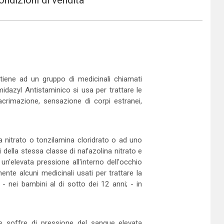
ondizioni di vendita
rtiene ad un gruppo di medicinali chiamati
idazyl Antistaminico si usa per trattare le
lacrimazione, sensazione di corpi estranei,
a nitrato o tonzilamina cloridrato o ad uno
li della stessa classe di nafazolina nitrato e
un'elevata pressione all'interno dell'occhio
te alcuni medicinali usati per trattare la
 - nei bambini al di sotto dei 12 anni; - in
e soffre di pressione del sangue elevata