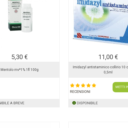
5,30 €
11,00 €
Imidazyl antistaminico collirio 10 
Mentolo mv*1% 1fl 100g
0,5ml
METTI I
RECENSIONI
IBILE A BREVE
DISPONIBILE