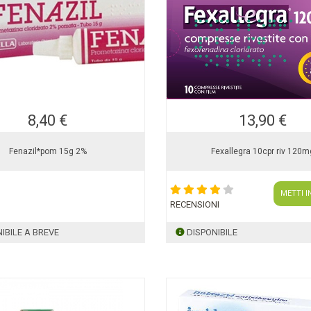
8,40 €
13,90 €
Fenazil*pom 15g 2%
Fexallegra 10cpr riv 120m
METTI I
RECENSIONI
IBILE A BREVE
DISPONIBILE