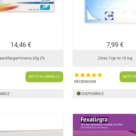
14,46 €
7,99 €
eactifargan*crema 20g 2%
Zirtec 7cpr riv 10 mg
METTI IN CARRELLO
METTI I
RECENSIONI
IBILE
DISPONIBILE