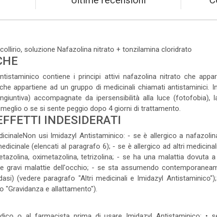
Ultime recensioni
C
llirio, soluzione Nafazolina nitrato + tonzilamina cloridrato
CHE
staminico contiene i principi attivi nafazolina nitrato che appa
che appartiene ad un gruppo di medicinali chiamati antistaminici. Im
ongiuntiva) accompagnate da ipersensibilità alla luce (fotofobia), 
 meglio o se si sente peggio dopo 4 giorni di trattamento.
EFFETTI INDESIDERATI
cinaleNon usi Imidazyl Antistaminico: - se è allergico a nafazolin
dicinale (elencati al paragrafo 6); - se è allergico ad altri medicina
metazolina, oximetazolina, tetrizolina; - se ha una malattia dovuta a 
e gravi malattie dell'occhio; - se sta assumendo contemporaneamen
si) (vedere paragrafo "Altri medicinali e Imidazyl Antistaminico");
o "Gravidanza e allattamento").
dico o al farmacista prima di usare Imidazyl Antistaminico: • s