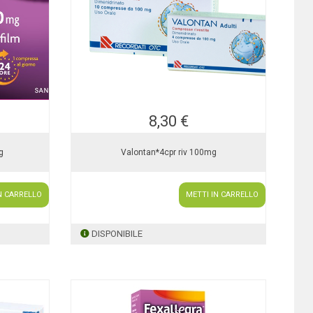
8,30 €
g
Valontan*4cpr riv 100mg
N CARRELLO
METTI IN CARRELLO
DISPONIBILE