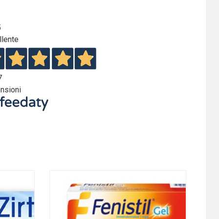
5
llente
7
nsioni