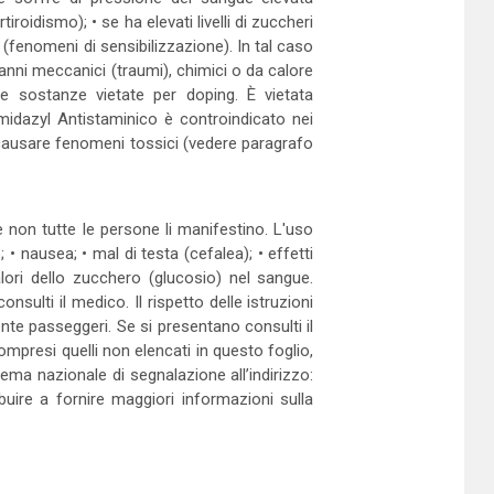
iroidismo); • se ha elevati livelli di zuccheri
 (fenomeni di sensibilizzazione). In tal caso
danni meccanici (traumi), chimici o da calore
ene sostanze vietate per doping. È vietata
midazyl Antistaminico è controindicato nei
ò causare fenomeni tossici (vedere paragrafo
e non tutte le persone li manifestino. L'uso
 • nausea; • mal di testa (cefalea); • effetti
lori dello zucchero (glucosio) nel sangue.
sulti il medico. Il rispetto delle istruzioni
mente passeggeri. Se si presentano consulti il
ompresi quelli non elencati in questo foglio,
stema nazionale di segnalazione all’indirizzo:
ibuire a fornire maggiori informazioni sulla