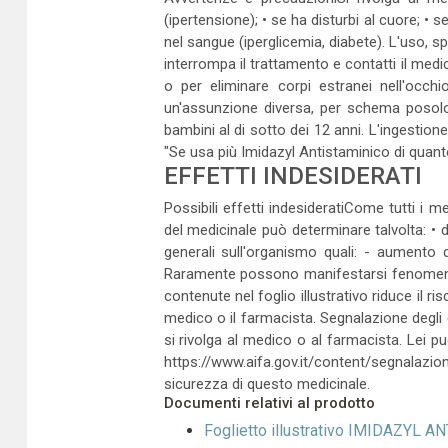
(ipertensione); • se ha disturbi al cuore; • s
nel sangue (iperglicemia, diabete). L'uso, s
interrompa il trattamento e contatti il medi
o per eliminare corpi estranei nell'occhi
un'assunzione diversa, per schema posolog
bambini al di sotto dei 12 anni. L'ingestio
"Se usa più Imidazyl Antistaminico di quant
EFFETTI INDESIDERATI
Possibili effetti indesideratiCome tutti i 
del medicinale può determinare talvolta: • di
generali sull'organismo quali: - aumento 
Raramente possono manifestarsi fenomeni di a
contenute nel foglio illustrativo riduce il r
medico o il farmacista. Segnalazione degli e
si rivolga al medico o al farmacista. Lei può
https://www.aifa.gov.it/content/segnalazion
sicurezza di questo medicinale.
Documenti relativi al prodotto
Foglietto illustrativo IMIDAZYL 