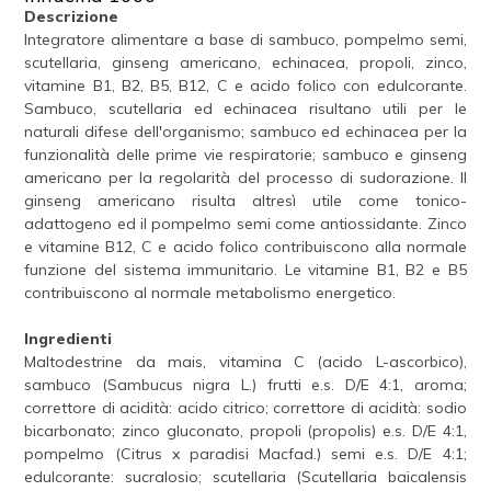
Descrizione
Integratore alimentare a base di sambuco, pompelmo semi,
scutellaria, ginseng americano, echinacea, propoli, zinco,
vitamine B1, B2, B5, B12, C e acido folico con edulcorante.
Sambuco, scutellaria ed echinacea risultano utili per le
naturali difese dell'organismo; sambuco ed echinacea per la
funzionalità delle prime vie respiratorie; sambuco e ginseng
americano per la regolarità del processo di sudorazione. Il
ginseng americano risulta altresì utile come tonico-
adattogeno ed il pompelmo semi come antiossidante. Zinco
e vitamine B12, C e acido folico contribuiscono alla normale
funzione del sistema immunitario. Le vitamine B1, B2 e B5
contribuiscono al normale metabolismo energetico.
Ingredienti
Maltodestrine da mais, vitamina C (acido L-ascorbico),
sambuco (Sambucus nigra L.) frutti e.s. D/E 4:1, aroma;
correttore di acidità: acido citrico; correttore di acidità: sodio
bicarbonato; zinco gluconato, propoli (propolis) e.s. D/E 4:1,
pompelmo (Citrus x paradisi Macfad.) semi e.s. D/E 4:1;
edulcorante: sucralosio; scutellaria (Scutellaria baicalensis