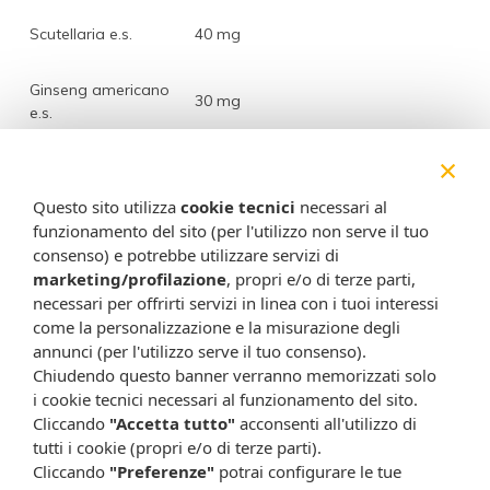
Scutellaria e.s.
40 mg
Ginseng americano
30 mg
e.s.
×
Echinacea
20 mg
Questo sito utilizza
cookie tecnici
necessari al
Zinco
12,5 mg
125
funzionamento del sito (per l'utilizzo non serve il tuo
consenso) e potrebbe utilizzare servizi di
marketing/profilazione
, propri e/o di terze parti,
Vitamina B1
1,1 mg
100
necessari per offrirti servizi in linea con i tuoi interessi
come la personalizzazione e la misurazione degli
Vitamina B2
1,4 mg
100
annunci (per l'utilizzo serve il tuo consenso).
Chiudendo questo banner verranno memorizzati solo
Vitamina B5
6 mg
100
i cookie tecnici necessari al funzionamento del sito.
Cliccando
"Accetta tutto"
acconsenti all'utilizzo di
tutti i cookie (propri e/o di terze parti).
Vitamina B12
2,5 mcg
100
Cliccando
"Preferenze"
potrai configurare le tue