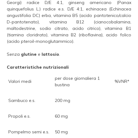
Georgi) radice D/E 4:1, ginseng americano (Panax
quinquefolius L.) radice e.s. D/E 4:1, echinacea (Echinacea
angustifolia DC) erba, vitamina B5 (acido pantotenico/calcio
D-pantotenato), vitamina B12 (cianocobalamina,
maltodestrine, sodio citrato, acido citrico), vitamina B1
(tiamina cloridrato), vitamina B2 (riboflavina), acido folico
(acido pteroil-monoglutammico).
Senza
glutine
e
lattosio
.
Caratteristiche nutrizionali
per dose giornaliera 1
Valori medi
%VNR*
bustina
Sambuco e.s.
200 mg
Propoli e.s.
60 mg
Pompelmo semi e.s.
50 mg