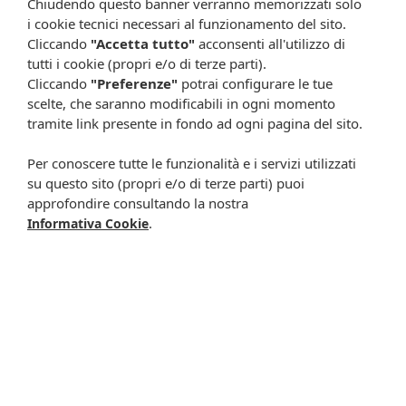
aggiornate in tempo reale e presenza di errori o omissioni. Inoltre
Chiudendo questo banner verranno memorizzati solo
non si assumono responsabilità in caso di qualsiasi problema
i cookie tecnici necessari al funzionamento del sito.
causato dall’accesso delle informazioni riportate sul sito
Cliccando
"Accetta tutto"
acconsenti all'utilizzo di
shop.farmaciacavalieri.it.
tutti i cookie (propri e/o di terze parti).
Cliccando
"Preferenze"
potrai configurare le tue
scelte, che saranno modificabili in ogni momento
tramite link presente in fondo ad ogni pagina del sito.
ISCRIVITI ALLA NEWSLETTER
Per conoscere tutte le funzionalità e i servizi utilizzati
Rimani aggiornato su tutte le promozioni
su questo sito (propri e/o di terze parti) puoi
approfondire consultando la nostra
.
Informativa Cookie
Resta in contatto:
(informativa sulla privacy)
Presta il consenso al trattamento dei propri dati da