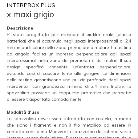
INTERPROX PLUS
x maxi grigio
Descrizione
E' stato progettato per eliminare il biofilm orale (placca
batterica) che si accumula negli spazi interprossimali di 2.4
mm, in particolare nella zona premolare o molare. La testina
ad angolo facilita un ingresso perpendicolare agli spazi
interprossimali nella zona dei premolari e dei molari. Il suo
design specifico consente un’entrata perpendicolare,
evitando così di causare ferite alle gengive. Le dimensioni
della testina garantiscono una pulizia profonda degli spazi
interdentali con grandezza minima di 2.4 mm. Inoltre, lo
spazzolino possiede un cappuccio protettivo che permette
di essere trasportato comodamente.
Modalità d'uso
Lo spazzolino deve essere introdotto con cautela, in modo
che siano i filamenti e non il filo metallico ad essere in
contatto con i denti. Muovere lo spazzolino dall’interno verso