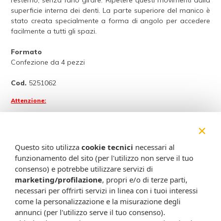
l’esterno, senza farlo girare. Ripetere questi movimenti dalla
superficie interna dei denti. La parte superiore del manico è
stato creata specialmente a forma di angolo per accedere
facilmente a tutti gli spazi.
Formato
Confezione da 4 pezzi
Cod.
5251062
Attenzione:
Ogni scheda che troverai sul nostro sito è da considerarsi a scopo
×
informativo, utile alla guida dell’acquisto del prodotto. Non
sostituisce né il foglietto illustrativo (o la descrizione riportata sulla
Questo sito utilizza
cookie tecnici
necessari al
confezione stessa), né il consiglio del medico, specialmente in caso
funzionamento del sito (per l'utilizzo non serve il tuo
di possibili allergie o patologie. Vista la difficoltà nell’adeguarsi alle
consenso) e potrebbe utilizzare servizi di
continue modifiche effettuate dalle varie aziende produttrici come
marketing/profilazione
, propri e/o di terze parti,
cambio del packaging (colori, dimensioni, contenuto, informazioni) e
necessari per offrirti servizi in linea con i tuoi interessi
i possibili cambiamenti come cambio degli ingredienti e valori
come la personalizzazione e la misurazione degli
percentuali, Farmacia Cavalieri Shop dichiara di non assumere
annunci (per l'utilizzo serve il tuo consenso).
alcuna responsabilità in caso di schede prodotto ed immagini non