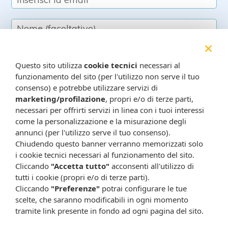
×
Questo sito utilizza
cookie tecnici
necessari al
funzionamento del sito (per l'utilizzo non serve il tuo
Resta in contatto:
(informativa sulla privacy)
consenso) e potrebbe utilizzare servizi di
Presta il consenso al trattamento dei propri dati da
marketing/profilazione
, propri e/o di terze parti,
necessari per offrirti servizi in linea con i tuoi interessi
parte di Farmacia Cavalieri per finalità di invio,
come la personalizzazione e la misurazione degli
attraverso e-mail, SMS, MMS, fax ed altri mezzi
annunci (per l'utilizzo serve il tuo consenso).
automatizzati o tradizionali (come telefonate con
Chiudendo questo banner verranno memorizzati solo
operatore), di materiale pubblicitario, promozionale, di
i cookie tecnici necessari al funzionamento del sito.
comunicazione commerciale, di compimento di ricerche
Cliccando
"Accetta tutto"
acconsenti all'utilizzo di
di mercato e di vendita diretta in relazione a prodotti o
tutti i cookie (propri e/o di terze parti).
servizi di Farmacia Cavalieri.
Cliccando
"Preferenze"
potrai configurare le tue
Presta il consenso per attività di profilazione al fine di
scelte, che saranno modificabili in ogni momento
tramite link presente in fondo ad ogni pagina del sito.
migliorare l'offerta di prodotti e servizi e per le finalità
meglio specificate nell’informativa.