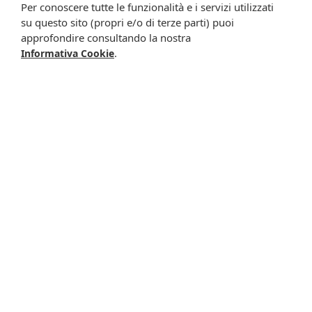
Per conoscere tutte le funzionalità e i servizi utilizzati
su questo sito (propri e/o di terze parti) puoi
Iscrivimi
approfondire consultando la nostra
.
Informativa Cookie
Potrebbero interessarti anche
-7%
Jb body 0-36 bc sum
Jb body 0-36 bc 4s
2pack bls
senape
28,90 €
17,90 €
16,73 €