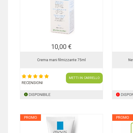
10,00 €
Crema mani filmizzante 75ml
Ne
METTI IN CARRELLO
RECENSIONI
DISPONIBILE
DISPON
PROMO
PROMO