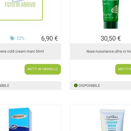
6,90 €
30,50 €
-22%
ene cold cream mani 50ml
Nuxe nuxuriance ultra cr m
METTI IN CARRELLO
METTI I
IBILE
DISPONIBILE