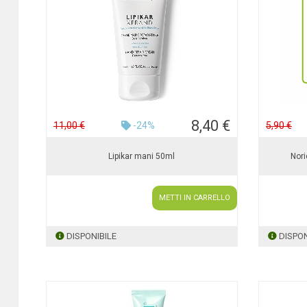
8,40 €
11,00 €
-24%
5,90 €
Lipikar mani 50ml
Nor
METTI IN CARRELLO
DISPONIBILE
DISPON