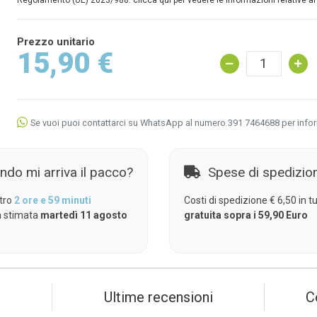
Regolamento (UE) 2023/988: clicca qui per vedere le informazioni relative al
Prezzo unitario
15,90 €
Se vuoi puoi contattarci su WhatsApp al numero 391 7464688 per info
ndo mi arriva il pacco?
Spese di spedizio
tro
2 ore e 59 minuti
Costi di spedizione € 6,50 in tut
 stimata
martedì 11 agosto
gratuita sopra i 59,90 Euro
Ultime recensioni
C