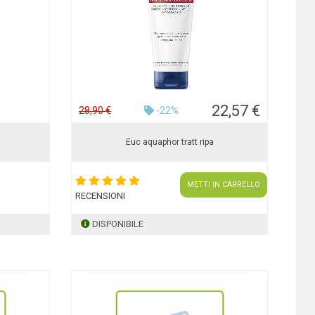
22,57 €
28,90 €
-22%
Euc aquaphor tratt ripa
METTI IN CARRELLO
RECENSIONI
DISPONIBILE