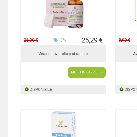
25,29 €
26,00 €
-3%
8,90 €
Vea onicovitt olio prot unghie
Av
METTI IN CARRELLO
DISPONIBILE
DISPON