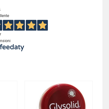
5
llente
7
nsioni