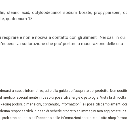
olin, stearic acid, octyldodecanol, sodium borate, propylparaben, o
te, quaternium 18.
 di respirare e non è nociva a contatto con gli alimenti. Nei casi in cui
n'eccessiva sudorazione che puo' portare a macerazione delle dita.
rarsi a scopo informativo, utile alla guida dell’acquisto del prodotto. Non sostituis
el medico, specialmente in caso di possibili allergie o patologie. Vista la difficolt
kaging (colori, dimensioni, contenuto, informazioni) e i possibili cambiamenti com
lcuna responsabilità in caso di schede prodotto ed immagini non aggiornate in tem
 problema causato dall’accesso delle informazioni riportate sul sito shop.farmaci