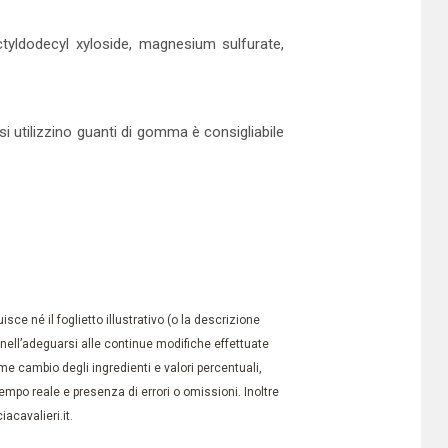
ctyldodecyl xyloside, magnesium sulfurate,
 si utilizzino guanti di gomma è consigliabile
ce né il foglietto illustrativo (o la descrizione
à nell’adeguarsi alle continue modifiche effettuate
e cambio degli ingredienti e valori percentuali,
po reale e presenza di errori o omissioni. Inoltre
acavalieri.it.