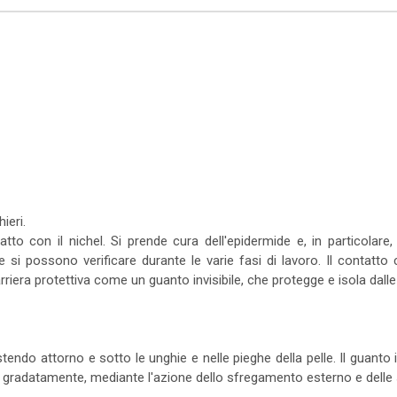
ieri.
atto con il nichel. Si prende cura dell'epidermide e, in particolar
he si possono verificare durante le varie fasi di lavoro. Il contat
rriera protettiva come un guanto invisibile, che protegge e isola dall
stendo attorno e sotto le unghie e nelle pieghe della pelle. Il guanto 
a, gradatamente, mediante l'azione dello sfregamento esterno e delle se