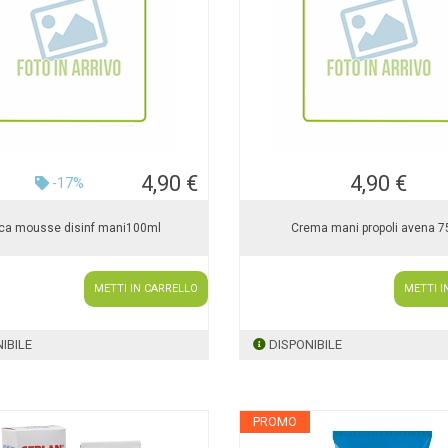
4,90 €
4,90 €
-17%
ica mousse disinf mani100ml
Crema mani propoli avena 
METTI IN CARRELLO
METTI I
IBILE
DISPONIBILE
PROMO