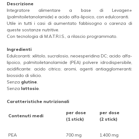
Descrizione
Integratore alimentare a base di Levagen+
(palmitoiletanolamide) e acido alfa-lipoico, con edulcoranti.
Utile in tutti i casi di aumentato fabbisogno o carenza di
queste sostanze nutritive.
Con tecnologia di M.A.T.R.I.S., a rilascio programmato.
Ingredienti
Edulcoranti: xilitolo, sucralosio, neoesperidina DC; acido alfa-
lipoico, palmitoiletanolamide (PEA) polvere idrodispersibile,
acidificante: acido citrico; aromi, agenti antiagglomeranti:
biossido di silicio.
Senza
glutine
.
Senza
lattosio
.
Caratteristiche nutrizionali
per dose
per dose
Contenuti medi
(1 stick)
(2 stick)
PEA
700 mg
1.400 mg