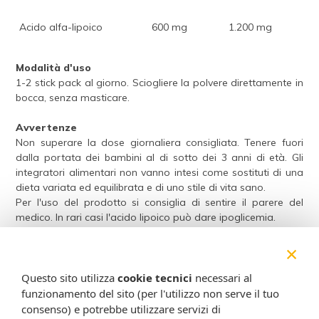
Acido alfa-lipoico
600 mg
1.200 mg
Modalità d'uso
1-2 stick pack al giorno. Sciogliere la polvere direttamente in
bocca, senza masticare.
Avvertenze
Non superare la dose giornaliera consigliata. Tenere fuori
dalla portata dei bambini al di sotto dei 3 anni di età. Gli
integratori alimentari non vanno intesi come sostituti di una
dieta variata ed equilibrata e di uno stile di vita sano.
Per l'uso del prodotto si consiglia di sentire il parere del
medico. In rari casi l'acido lipoico può dare ipoglicemia.
×
Conservazione
Conservare a temperatura ambiente (non superiore ai 25°C)
Questo sito utilizza
cookie tecnici
necessari al
in luogo fresco ed asciutto, al riparo dalla luce, dalle fonti di
calore localizzate, dai raggi solari ed evitare il contatto con
funzionamento del sito (per l'utilizzo non serve il tuo
l'acqua.
consenso) e potrebbe utilizzare servizi di