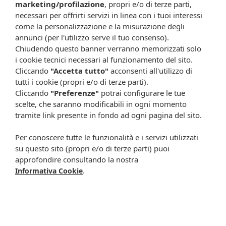
Il termine minimo di conservazione si riferisce al prodotto
marketing/profilazione
, propri e/o di terze parti,
correttamente conservato.
necessari per offrirti servizi in linea con i tuoi interessi
come la personalizzazione e la misurazione degli
Formato
annunci (per l'utilizzo serve il tuo consenso).
Confezione da 20 stick pack monodose.
Chiudendo questo banner verranno memorizzati solo
i cookie tecnici necessari al funzionamento del sito.
Attenzione:
Cliccando
"Accetta tutto"
acconsenti all'utilizzo di
Ogni scheda che troverai sul nostro sito è da considerarsi a scopo
tutti i cookie (propri e/o di terze parti).
informativo, utile alla guida dell’acquisto del prodotto. Non
Cliccando
"Preferenze"
potrai configurare le tue
sostituisce né il foglietto illustrativo (o la descrizione riportata sulla
scelte, che saranno modificabili in ogni momento
confezione stessa), né il consiglio del medico, specialmente in caso
tramite link presente in fondo ad ogni pagina del sito.
di possibili allergie o patologie. Vista la difficoltà nell’adeguarsi alle
continue modifiche effettuate dalle varie aziende produttrici come
Per conoscere tutte le funzionalità e i servizi utilizzati
cambio del packaging (colori, dimensioni, contenuto, informazioni) e
su questo sito (propri e/o di terze parti) puoi
i possibili cambiamenti come cambio degli ingredienti e valori
approfondire consultando la nostra
percentuali, Farmacia Cavalieri Shop dichiara di non assumere
.
Informativa Cookie
alcuna responsabilità in caso di schede prodotto ed immagini non
aggiornate in tempo reale e presenza di errori o omissioni. Inoltre
non si assumono responsabilità in caso di qualsiasi problema
causato dall’accesso delle informazioni riportate sul sito
shop.farmaciacavalieri.it.