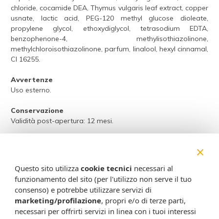
chloride, cocamide DEA, Thymus vulgaris leaf extract, copper
usnate, lactic acid, PEG-120 methyl glucose dioleate,
propylene glycol, ethoxydiglycol, tetrasodium EDTA,
benzophenone-4, methylisothiazolinone,
methylchloroisothiazolinone, parfum, linalool, hexyl cinnamal,
CI 16255.
Avvertenze
Uso esterno.
Conservazione
Validità post-apertura: 12 mesi.
Formato
×
Tubo da 200 ml.
Questo sito utilizza
cookie tecnici
necessari al
Cod.
VVMS112
funzionamento del sito (per l'utilizzo non serve il tuo
consenso) e potrebbe utilizzare servizi di
Attenzione:
marketing/profilazione
, propri e/o di terze parti,
Ogni scheda che troverai sul nostro sito è da considerarsi a scopo
necessari per offrirti servizi in linea con i tuoi interessi
informativo, utile alla guida dell’acquisto del prodotto. Non