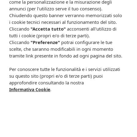
come la personalizzazione e la misurazione degli
sostituisce né il foglietto illustrativo (o la descrizione riportata sulla
annunci (per l'utilizzo serve il tuo consenso).
confezione stessa), né il consiglio del medico, specialmente in caso
Chiudendo questo banner verranno memorizzati solo
di possibili allergie o patologie. Vista la difficoltà nell’adeguarsi alle
i cookie tecnici necessari al funzionamento del sito.
continue modifiche effettuate dalle varie aziende produttrici come
Cliccando
"Accetta tutto"
acconsenti all'utilizzo di
cambio del packaging (colori, dimensioni, contenuto, informazioni) e
tutti i cookie (propri e/o di terze parti).
i possibili cambiamenti come cambio degli ingredienti e valori
Cliccando
"Preferenze"
potrai configurare le tue
percentuali, Farmacia Cavalieri Shop dichiara di non assumere
scelte, che saranno modificabili in ogni momento
alcuna responsabilità in caso di schede prodotto ed immagini non
tramite link presente in fondo ad ogni pagina del sito.
aggiornate in tempo reale e presenza di errori o omissioni. Inoltre
non si assumono responsabilità in caso di qualsiasi problema
Per conoscere tutte le funzionalità e i servizi utilizzati
causato dall’accesso delle informazioni riportate sul sito
su questo sito (propri e/o di terze parti) puoi
shop.farmaciacavalieri.it.
approfondire consultando la nostra
.
Informativa Cookie
ISCRIVITI ALLA NEWSLETTER
Rimani aggiornato su tutte le promozioni