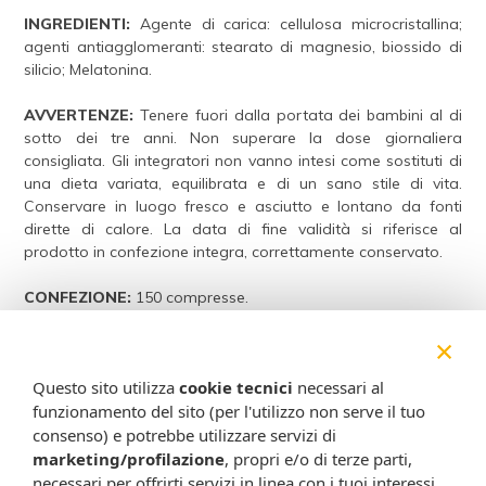
INGREDIENTI:
Agente di carica: cellulosa microcristallina;
agenti antiagglomeranti: stearato di magnesio, biossido di
silicio; Melatonina.
AVVERTENZE:
Tenere fuori dalla portata dei bambini al di
sotto dei tre anni. Non superare la dose giornaliera
consigliata. Gli integratori non vanno intesi come sostituti di
una dieta variata, equilibrata e di un sano stile di vita.
Conservare in luogo fresco e asciutto e lontano da fonti
dirette di calore. La data di fine validità si riferisce al
prodotto in confezione integra, correttamente conservato.
CONFEZIONE:
150 compresse.
×
Cod.
C106
APPORTI MEDI DI COMPONENTI
Per dose giornaliera
Questo sito utilizza
cookie tecnici
necessari al
CARATTERIZZANTI
(1 compressa)
funzionamento del sito (per l'utilizzo non serve il tuo
consenso) e potrebbe utilizzare servizi di
marketing/profilazione
, propri e/o di terze parti,
Melatonina
1 mg
necessari per offrirti servizi in linea con i tuoi interessi