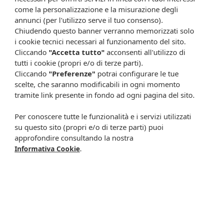
come la personalizzazione e la misurazione degli
Attenzione:
annunci (per l'utilizzo serve il tuo consenso).
Chiudendo questo banner verranno memorizzati solo
Ogni scheda che troverai sul nostro sito è da considerarsi a scopo
i cookie tecnici necessari al funzionamento del sito.
informativo, utile alla guida dell’acquisto del prodotto. Non
sostituisce né il foglietto illustrativo (o la descrizione riportata sulla
Cliccando
"Accetta tutto"
acconsenti all'utilizzo di
confezione stessa), né il consiglio del medico, specialmente in caso
tutti i cookie (propri e/o di terze parti).
di possibili allergie o patologie. Vista la difficoltà nell’adeguarsi alle
Cliccando
"Preferenze"
potrai configurare le tue
continue modifiche effettuate dalle varie aziende produttrici come
scelte, che saranno modificabili in ogni momento
cambio del packaging (colori, dimensioni, contenuto, informazioni) e
tramite link presente in fondo ad ogni pagina del sito.
i possibili cambiamenti come cambio degli ingredienti e valori
percentuali, Farmacia Cavalieri Shop dichiara di non assumere
Per conoscere tutte le funzionalità e i servizi utilizzati
alcuna responsabilità in caso di schede prodotto ed immagini non
su questo sito (propri e/o di terze parti) puoi
aggiornate in tempo reale e presenza di errori o omissioni. Inoltre
approfondire consultando la nostra
non si assumono responsabilità in caso di qualsiasi problema
.
Informativa Cookie
causato dall’accesso delle informazioni riportate sul sito
shop.farmaciacavalieri.it.
ISCRIVITI ALLA NEWSLETTER