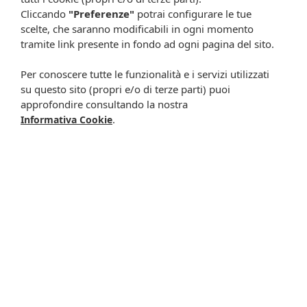
Cliccando
"Preferenze"
potrai configurare le tue
scelte, che saranno modificabili in ogni momento
tramite link presente in fondo ad ogni pagina del sito.
Resta in contatto:
(informativa sulla privacy)
Per conoscere tutte le funzionalità e i servizi utilizzati
Presta il consenso al trattamento dei propri dati da
su questo sito (propri e/o di terze parti) puoi
parte di Farmacia Cavalieri per finalità di invio,
approfondire consultando la nostra
attraverso e-mail, SMS, MMS, fax ed altri mezzi
.
Informativa Cookie
automatizzati o tradizionali (come telefonate con
operatore), di materiale pubblicitario, promozionale, di
comunicazione commerciale, di compimento di ricerche
di mercato e di vendita diretta in relazione a prodotti o
servizi di Farmacia Cavalieri.
Presta il consenso per attività di profilazione al fine di
migliorare l'offerta di prodotti e servizi e per le finalità
meglio specificate nell’informativa.
Iscrivimi