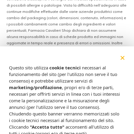
di possibili allergie o patologie. Vista la difficoltà nell’adeguarsi alle
continue modifiche effettuate dalle varie aziende produttrici come
cambio del packaging (colori, dimensioni, contenuto, informazioni) e
i possibili cambiamenti come cambio degli ingredienti e valori
percentuali, Farmacia Cavalieri Shop dichiara di non assumere
alcuna responsabilità in caso di schede prodotto ed immagini non
aggiornate in tempo reale e presenza di errori o omissioni. Inoltre
non si assumono responsabilità in caso di qualsiasi problema
×
causato dall’accesso delle informazioni riportate sul sito
shop.farmaciacavalieri.it.
Questo sito utilizza
cookie tecnici
necessari al
funzionamento del sito (per l'utilizzo non serve il tuo
consenso) e potrebbe utilizzare servizi di
ISCRIVITI ALLA NEWSLETTER
marketing/profilazione
, propri e/o di terze parti,
necessari per offrirti servizi in linea con i tuoi interessi
Rimani aggiornato su tutte le promozioni
come la personalizzazione e la misurazione degli
annunci (per l'utilizzo serve il tuo consenso).
Chiudendo questo banner verranno memorizzati solo
i cookie tecnici necessari al funzionamento del sito.
Cliccando
"Accetta tutto"
acconsenti all'utilizzo di
tutti i cookie (propri e/o di terze parti).