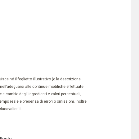
ce né il foglietto illustrativo (o la descrizione
à nell’adeguarsi alle continue modifiche effettuate
e cambio degli ingredienti e valori percentuali,
po reale e presenza di errori o omissioni. Inoltre
acavalieri.it.
5
llente