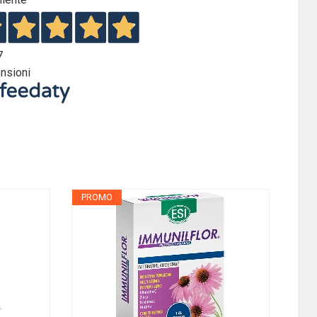
7
nsioni
PROMO