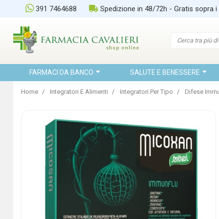
391 7464688
Spedizione in 48/72h - Gratis sopra i
FARMACI DA BANCO
SALUTE E BENESSERE
Home
Integratori E Alimenti
Integratori Per Tipo
Difese Immu