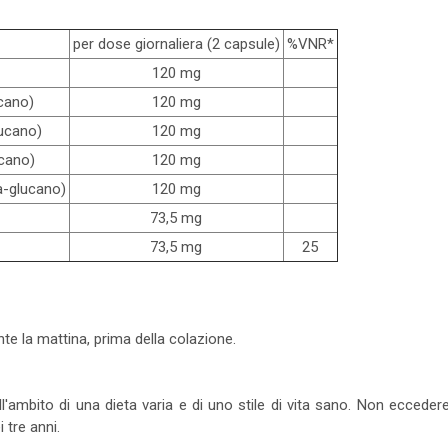
per dose giornaliera (2 capsule)
%VNR*
120 mg
ucano)
120 mg
lucano)
120 mg
ucano)
120 mg
a-glucano)
120 mg
73,5 mg
73,5 mg
25
te la mattina, prima della colazione.
 nell'ambito di una dieta varia e di uno stile di vita sano. Non ecced
 tre anni.