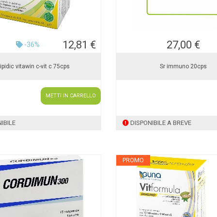
12,81 €
27,00 €
-36%
ipidic vitawin c-vit c 75cps
Sr immuno 20cps
METTI IN CARRELLO
IBILE
DISPONIBILE A BREVE
PROMO