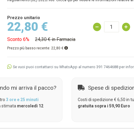
Regolamento (UE) 2023/988: clicca qui per vedere le informazioni relative al
Prezzo unitario
22,80 €
Sconto 6%
24,30 € in Farmacia
Prezzo più basso recente:
22,80 €
Se vuoi puoi contattarci su WhatsApp al numero 391 7464688 per info
ndo mi arriva il pacco?
Spese di spedizio
tro
3 ore e 25 minuti
Costi di spedizione € 6,50 in tut
 stimata
mercoledì 12
gratuita sopra i 59,90 Euro