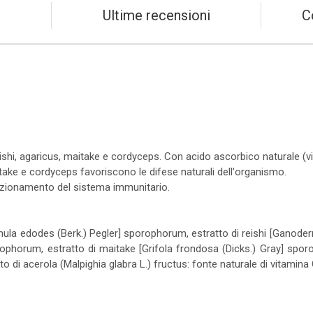
Ultime recensioni
C
reishi, agaricus, maitake e cordyceps. Con acido ascorbico naturale (
 maitake e cordyceps favoriscono le difese naturali dell'organismo.
nzionamento del sistema immunitario.
ntinula edodes (Berk.) Pegler] sporophorum, estratto di reishi [Ganode
orophorum, estratto di maitake [Grifola frondosa (Dicks.) Gray] spo
o di acerola (Malpighia glabra L.) fructus: fonte naturale di vitamina