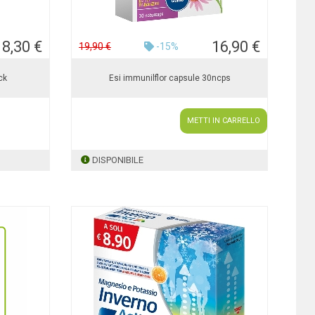
18,30 €
16,90 €
19,90 €
-15%
ck
Esi immunilflor capsule 30ncps
METTI IN CARRELLO
DISPONIBILE