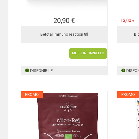
20,90 €
13,00 €
Betotal immuno reaction 8fl
Bi
METTI IN CARRELLO
DISPONIBILE
DISPON
PROMO
PROMO