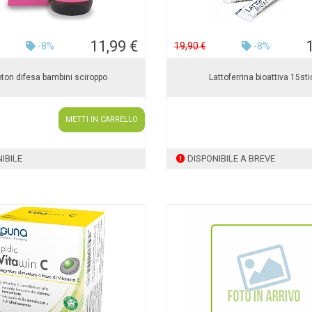
11,99 €
-8%
19,90 €
-8%
oton difesa bambini sciroppo
Lattoferrina bioattiva 15sti
METTI IN CARRELLO
IBILE
DISPONIBILE A BREVE