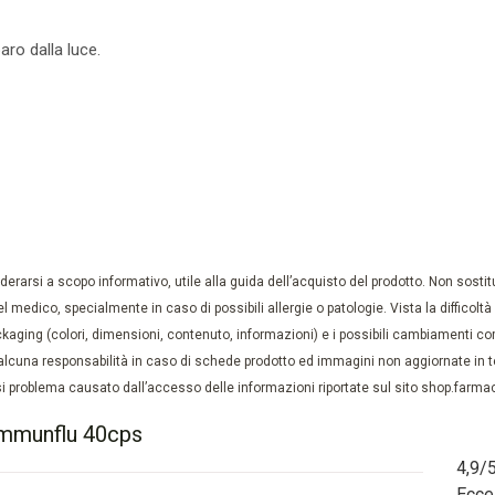
aro dalla luce.
rarsi a scopo informativo, utile alla guida dell’acquisto del prodotto. Non sostituis
el medico, specialmente in caso di possibili allergie o patologie. Vista la difficolt
kaging (colori, dimensioni, contenuto, informazioni) e i possibili cambiamenti com
lcuna responsabilità in caso di schede prodotto ed immagini non aggiornate in tem
 problema causato dall’accesso delle informazioni riportate sul sito shop.farmaci
immunflu 40cps
4,9
/
Ecce