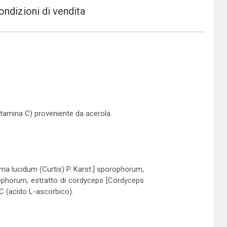
ondizioni di vendita
vitamina C) proveniente da acerola.
rma lucidum (Curtis) P. Karst.] sporophorum,
rophorum, estratto di cordyceps [Cordyceps
 C (acido L-ascorbico).