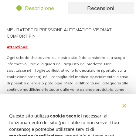
Descrizione
Recensioni
MISURATORE DI PRESSIONE AUTOMATICO VISOMAT
COMFORT F N
Attenzione:
Ogni scheda che troverai sul nostro sito è da considerarsi a scopo
informativo, utile alla guida dell’acquisto del prodotto. Non
sostituisce né il foglietto illustrativo (o la descrizione riportata sulla
confezione stessa), né il consiglio del medico, specialmente in caso
di possibili allergie o patologie. Vista la difficoltà nell’adeguarsi alle
continue modifiche effettuate dalle varie aziende produttrici come
cambio del packaging (colori, dimensioni, contenuto, informazioni) e
×
i possibili cambiamenti come cambio degli ingredienti e valori
percentuali, Farmacia Cavalieri Shop dichiara di non assumere
Questo sito utilizza
cookie tecnici
necessari al
alcuna responsabilità in caso di schede prodotto ed immagini non
aggiornate in tempo reale e presenza di errori o omissioni. Inoltre
funzionamento del sito (per l'utilizzo non serve il tuo
non si assumono responsabilità in caso di qualsiasi problema
consenso) e potrebbe utilizzare servizi di
causato dall’accesso delle informazioni riportate sul sito
marketing/profilazione
, propri e/o di terze parti,