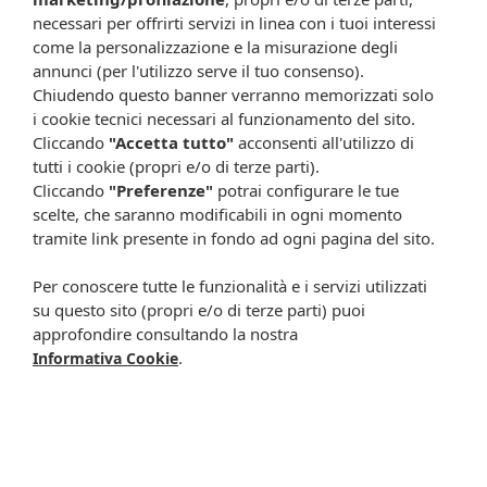
shop.farmaciacavalieri.it.
necessari per offrirti servizi in linea con i tuoi interessi
come la personalizzazione e la misurazione degli
annunci (per l'utilizzo serve il tuo consenso).
Chiudendo questo banner verranno memorizzati solo
ISCRIVITI ALLA NEWSLETTER
i cookie tecnici necessari al funzionamento del sito.
Cliccando
"Accetta tutto"
acconsenti all'utilizzo di
Rimani aggiornato su tutte le promozioni
tutti i cookie (propri e/o di terze parti).
Cliccando
"Preferenze"
potrai configurare le tue
scelte, che saranno modificabili in ogni momento
tramite link presente in fondo ad ogni pagina del sito.
Per conoscere tutte le funzionalità e i servizi utilizzati
su questo sito (propri e/o di terze parti) puoi
approfondire consultando la nostra
.
Informativa Cookie
Resta in contatto:
(informativa sulla privacy)
Presta il consenso al trattamento dei propri dati da
parte di Farmacia Cavalieri per finalità di invio,
attraverso e-mail, SMS, MMS, fax ed altri mezzi