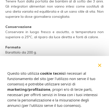
Tenere fuori dalla portata dei bambini al di sotto dei 3 anni.
Gli integratori alimentari non vanno intesi come sostituti di
una dieta variata ed equilibrata e di un sano stile di vita. Non
superare la dose giornaliera consigliata.
Conservazione
Conservare in luogo fresco e asciutto, a temperatura non
superiore a 25°C, al riparo da luce diretta e fonti di calore.
Formato
Barattolo da 200 g.
Attenzione:
×
Ogni scheda che troverai sul nostro sito è da considerarsi a scopo
Questo sito utilizza
cookie tecnici
necessari al
informativo, utile alla guida dell’acquisto del prodotto. Non
funzionamento del sito (per l'utilizzo non serve il tuo
sostituisce né il foglietto illustrativo (o la descrizione riportata sulla
consenso) e potrebbe utilizzare servizi di
confezione stessa), né il consiglio del medico, specialmente in caso
marketing/profilazione
, propri e/o di terze parti,
di possibili allergie o patologie. Vista la difficoltà nell’adeguarsi alle
necessari per offrirti servizi in linea con i tuoi interessi
continue modifiche effettuate dalle varie aziende produttrici come
come la personalizzazione e la misurazione degli
cambio del packaging (colori, dimensioni, contenuto, informazioni) e
annunci (per l'utilizzo serve il tuo consenso).
i possibili cambiamenti come cambio degli ingredienti e valori