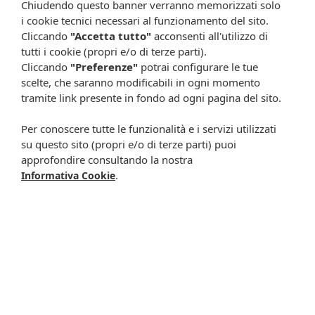
Chiudendo questo banner verranno memorizzati solo
percentuali, Farmacia Cavalieri Shop dichiara di non assumere
i cookie tecnici necessari al funzionamento del sito.
alcuna responsabilità in caso di schede prodotto ed immagini non
aggiornate in tempo reale e presenza di errori o omissioni. Inoltre
Cliccando
"Accetta tutto"
acconsenti all'utilizzo di
non si assumono responsabilità in caso di qualsiasi problema
tutti i cookie (propri e/o di terze parti).
causato dall’accesso delle informazioni riportate sul sito
Cliccando
"Preferenze"
potrai configurare le tue
shop.farmaciacavalieri.it.
scelte, che saranno modificabili in ogni momento
tramite link presente in fondo ad ogni pagina del sito.
Per conoscere tutte le funzionalità e i servizi utilizzati
ISCRIVITI ALLA NEWSLETTER
su questo sito (propri e/o di terze parti) puoi
approfondire consultando la nostra
Rimani aggiornato su tutte le promozioni
.
Informativa Cookie
Resta in contatto:
(informativa sulla privacy)