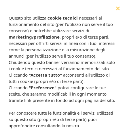
×
Schisandra frutti estratto liofilizzato
45 mg
Questo sito utilizza
cookie tecnici
necessari al
Modalità d'uso
funzionamento del sito (per l'utilizzo non serve il tuo
Si consiglia di assumere un flaconcino al giorno,
consenso) e potrebbe utilizzare servizi di
preferibilmente al mattino.
marketing/profilazione
, propri e/o di terze parti,
Agitare prima dell'uso.
necessari per offrirti servizi in linea con i tuoi interessi
come la personalizzazione e la misurazione degli
Avvertenze
annunci (per l'utilizzo serve il tuo consenso).
Non superare le dosi consigliate. Gli integratori non vanno
Chiudendo questo banner verranno memorizzati solo
intesi come sostituti di una dieta variata ed equilibrata e
i cookie tecnici necessari al funzionamento del sito.
devono essere utilizzati nell’ambito di uno stile di vita sano. Il
Cliccando
"Accetta tutto"
acconsenti all'utilizzo di
prodotto deve essere tenuto fuori dalla portata dei bambini
tutti i cookie (propri e/o di terze parti).
al di sotto dei tre anni di età.
Cliccando
"Preferenze"
potrai configurare le tue
Se si stanno assumendo farmaci anticoagulanti o
scelte, che saranno modificabili in ogni momento
antiaggreganti piastrinici, consultare il Medico prima di
tramite link presente in fondo ad ogni pagina del sito.
assumere prodotti contenenti Ginkgo. Si sconsiglia l’uso del
prodotto in gravidanza e durante l’allattamento.
Per conoscere tutte le funzionalità e i servizi utilizzati
su questo sito (propri e/o di terze parti) puoi
Conservazione
Conservare in luogo fresco ed asciutto; una volta aperto, il
approfondire consultando la nostra