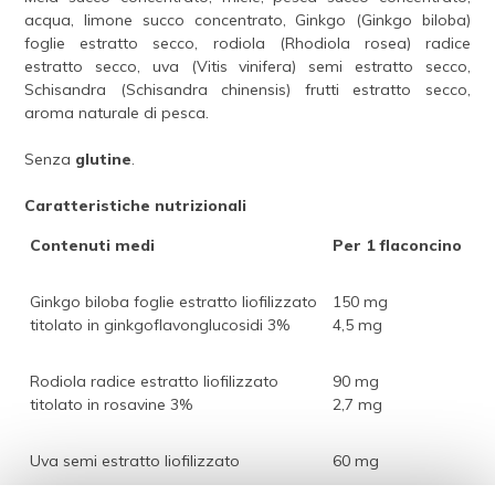
acqua, limone succo concentrato, Ginkgo (Ginkgo biloba)
foglie estratto secco, rodiola (Rhodiola rosea) radice
estratto secco, uva (Vitis vinifera) semi estratto secco,
Schisandra (Schisandra chinensis) frutti estratto secco,
aroma naturale di pesca.
Senza
glutine
.
Caratteristiche nutrizionali
Contenuti medi
Per 1 flaconcino
Ginkgo biloba foglie estratto liofilizzato
150 mg
titolato in ginkgoflavonglucosidi 3%
4,5 mg
Rodiola radice estratto liofilizzato
90 mg
titolato in rosavine 3%
2,7 mg
Uva semi estratto liofilizzato
60 mg