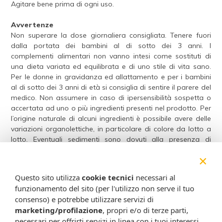
Agitare bene prima di ogni uso.
Avvertenze
Non superare la dose giornaliera consigliata. Tenere fuori
dalla portata dei bambini al di sotto dei 3 anni. I
complementi alimentari non vanno intesi come sostituti di
una dieta variata ed equilibrata e di uno stile di vita sano.
Per le donne in gravidanza ed allattamento e per i bambini
al di sotto dei 3 anni di età si consiglia di sentire il parere del
medico. Non assumere in caso di ipersensibilità sospetta o
accertata ad uno o più ingredienti presenti nel prodotto. Per
l’origine naturale di alcuni ingredienti è possibile avere delle
variazioni organolettiche, in particolare di colore da lotto a
lotto. Eventuali sedimenti sono dovuti alla presenza di
sostanze naturali.
×
Conservazione
Questo sito utilizza
cookie tecnici
necessari al
Validità a confezionamento integro: 36 mesi.
funzionamento del sito (per l'utilizzo non serve il tuo
consenso) e potrebbe utilizzare servizi di
Formato
marketing/profilazione
, propri e/o di terze parti,
Flacone da 30 ml.
necessari per offrirti servizi in linea con i tuoi interessi