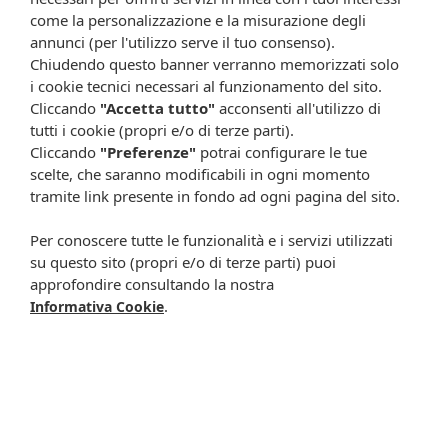
Attenzione:
come la personalizzazione e la misurazione degli
annunci (per l'utilizzo serve il tuo consenso).
Ogni scheda che troverai sul nostro sito è da considerarsi a scopo
Chiudendo questo banner verranno memorizzati solo
informativo, utile alla guida dell’acquisto del prodotto. Non
i cookie tecnici necessari al funzionamento del sito.
sostituisce né il foglietto illustrativo (o la descrizione riportata sulla
Cliccando
"Accetta tutto"
acconsenti all'utilizzo di
confezione stessa), né il consiglio del medico, specialmente in caso
tutti i cookie (propri e/o di terze parti).
di possibili allergie o patologie. Vista la difficoltà nell’adeguarsi alle
Cliccando
"Preferenze"
potrai configurare le tue
continue modifiche effettuate dalle varie aziende produttrici come
scelte, che saranno modificabili in ogni momento
cambio del packaging (colori, dimensioni, contenuto, informazioni) e
tramite link presente in fondo ad ogni pagina del sito.
i possibili cambiamenti come cambio degli ingredienti e valori
percentuali, Farmacia Cavalieri Shop dichiara di non assumere
Per conoscere tutte le funzionalità e i servizi utilizzati
alcuna responsabilità in caso di schede prodotto ed immagini non
su questo sito (propri e/o di terze parti) puoi
aggiornate in tempo reale e presenza di errori o omissioni. Inoltre
non si assumono responsabilità in caso di qualsiasi problema
approfondire consultando la nostra
causato dall’accesso delle informazioni riportate sul sito
.
Informativa Cookie
shop.farmaciacavalieri.it.
ISCRIVITI ALLA NEWSLETTER
Rimani aggiornato su tutte le promozioni