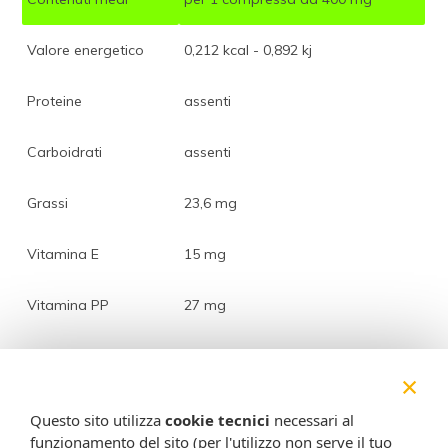
Valore energetico
0,212 kcal - 0,892 kj
Proteine
assenti
Carboidrati
assenti
Grassi
23,6 mg
Vitamina E
15 mg
Vitamina PP
27 mg
Vitamina B1
2,1 mg
×
Vitamina B2
2,4 mg
Questo sito utilizza
cookie tecnici
necessari al
funzionamento del sito (per l'utilizzo non serve il tuo