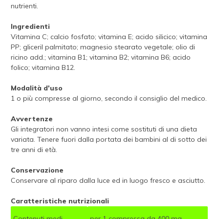
nutrienti.
Ingredienti
Vitamina C; calcio fosfato; vitamina E; acido silicico; vitamina
PP; gliceril palmitato; magnesio stearato vegetale; olio di
ricino add.; vitamina B1; vitamina B2; vitamina B6; acido
folico; vitamina B12.
Modalità d'uso
1 o più compresse al giorno, secondo il consiglio del medico.
Avvertenze
Gli integratori non vanno intesi come sostituti di una dieta
variata. Tenere fuori dalla portata dei bambini al di sotto dei
tre anni di età.
Conservazione
Conservare al riparo dalla luce ed in luogo fresco e asciutto.
Caratteristiche nutrizionali
Contenuti medi
per 1 compressa da 400 mg