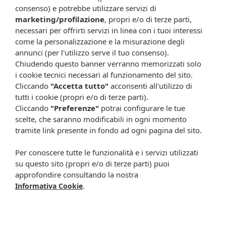
Vitamina B6
3 mg
consenso) e potrebbe utilizzare servizi di
marketing/profilazione
, propri e/o di terze parti,
necessari per offrirti servizi in linea con i tuoi interessi
Vitamina B12
1,5 mcg
come la personalizzazione e la misurazione degli
annunci (per l'utilizzo serve il tuo consenso).
Vitamina C
180 mg
Chiudendo questo banner verranno memorizzati solo
i cookie tecnici necessari al funzionamento del sito.
Acido folico
300 mcg
Cliccando
"Accetta tutto"
acconsenti all'utilizzo di
tutti i cookie (propri e/o di terze parti).
Cliccando
"Preferenze"
potrai configurare le tue
Formato
scelte, che saranno modificabili in ogni momento
48 compresse.
tramite link presente in fondo ad ogni pagina del sito.
Attenzione:
Per conoscere tutte le funzionalità e i servizi utilizzati
su questo sito (propri e/o di terze parti) puoi
Ogni scheda che troverai sul nostro sito è da considerarsi a scopo
approfondire consultando la nostra
informativo, utile alla guida dell’acquisto del prodotto. Non
.
Informativa Cookie
sostituisce né il foglietto illustrativo (o la descrizione riportata sulla
confezione stessa), né il consiglio del medico, specialmente in caso
di possibili allergie o patologie. Vista la difficoltà nell’adeguarsi alle
continue modifiche effettuate dalle varie aziende produttrici come