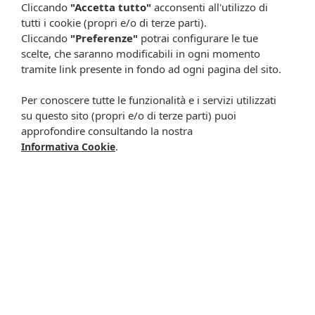
Cliccando
"Accetta tutto"
acconsenti all'utilizzo di
Rimani aggiornato su tutte le promozioni
tutti i cookie (propri e/o di terze parti).
Cliccando
"Preferenze"
potrai configurare le tue
scelte, che saranno modificabili in ogni momento
tramite link presente in fondo ad ogni pagina del sito.
Per conoscere tutte le funzionalità e i servizi utilizzati
su questo sito (propri e/o di terze parti) puoi
approfondire consultando la nostra
.
Informativa Cookie
Resta in contatto:
(informativa sulla privacy)
Presta il consenso al trattamento dei propri dati da
parte di Farmacia Cavalieri per finalità di invio,
attraverso e-mail, SMS, MMS, fax ed altri mezzi
automatizzati o tradizionali (come telefonate con
operatore), di materiale pubblicitario, promozionale, di
comunicazione commerciale, di compimento di ricerche
di mercato e di vendita diretta in relazione a prodotti o
servizi di Farmacia Cavalieri.