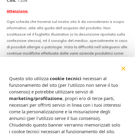
Cod.
T204
Attenzione:
Ogni scheda che troverai sul nostro sito è da considerarsi a scopo
informativo, utile alla guida dell’acquisto del prodotto. Non
sostituisce né il foglietto illustrativo (o la descrizione riportata sulla
confezione stessa), né il consiglio del medico, specialmente in caso
di possibili allergie o patologie. Vista la difficoltà nell’adeguarsi alle
continue modifiche effettuate dalle varie aziende produttrici come
cambio del packaging (colori, dimensioni, contenuto, informazioni) e
×
i possibili cambiamenti come cambio degli ingredienti e valori
percentuali, Farmacia Cavalieri Shop dichiara di non assumere
Questo sito utilizza
cookie tecnici
necessari al
alcuna responsabilità in caso di schede prodotto ed immagini non
funzionamento del sito (per l'utilizzo non serve il tuo
aggiornate in tempo reale e presenza di errori o omissioni. Inoltre
consenso) e potrebbe utilizzare servizi di
non si assumono responsabilità in caso di qualsiasi problema
causato dall’accesso delle informazioni riportate sul sito
marketing/profilazione
, propri e/o di terze parti,
shop.farmaciacavalieri.it.
necessari per offrirti servizi in linea con i tuoi interessi
come la personalizzazione e la misurazione degli
annunci (per l'utilizzo serve il tuo consenso).
Chiudendo questo banner verranno memorizzati solo
ISCRIVITI ALLA NEWSLETTER
i cookie tecnici necessari al funzionamento del sito.