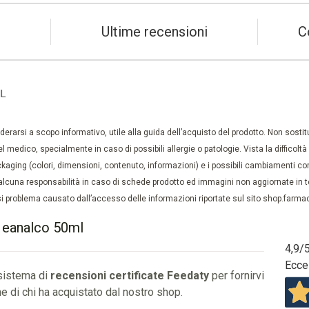
Ultime recensioni
C
ML
rarsi a scopo informativo, utile alla guida dell’acquisto del prodotto. Non sostituis
el medico, specialmente in caso di possibili allergie o patologie. Vista la difficolt
kaging (colori, dimensioni, contenuto, informazioni) e i possibili cambiamenti com
lcuna responsabilità in caso di schede prodotto ed immagini non aggiornate in tem
 problema causato dall’accesso delle informazioni riportate sul sito shop.farmaci
x eanalco 50ml
4,9
/
Ecce
 sistema di
recensioni certificate Feedaty
per fornirvi
e di chi ha acquistato dal nostro shop.