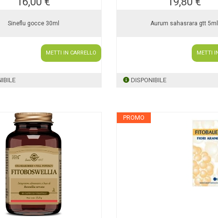
16,00 €
19,80 €
Sineflu gocce 30ml
Aurum sahasrara gtt 5m
METTI IN CARRELLO
METTI I
IBILE
DISPONIBILE
PROMO