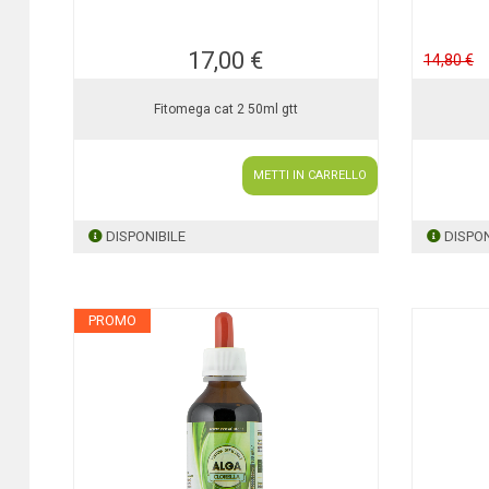
17,00 €
14,80 €
Fitomega cat 2 50ml gtt
METTI IN CARRELLO
DISPONIBILE
DISPON
PROMO