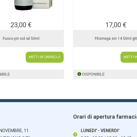
23,00 €
17,00 €
Fuoco yin sol ial 50ml
Fitomega sin 14 50ml gtt
METTI IN CARRELLO
METTI I
IBILE
DISPONIBILE
Orari di apertura farmaci
 NOVEMBRE, 11
LUNEDI' - VENERDI'