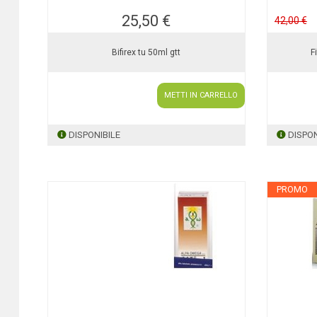
25,50 €
42,00 €
Bifirex tu 50ml gtt
F
METTI IN CARRELLO
DISPONIBILE
DISPON
PROMO