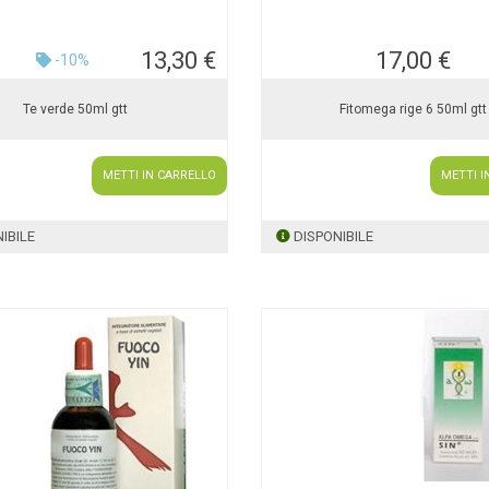
13,30 €
17,00 €
-10%
Te verde 50ml gtt
Fitomega rige 6 50ml gtt
METTI IN CARRELLO
METTI I
IBILE
DISPONIBILE