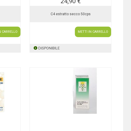
24,90 €
l
C4 estratto secco 50cps
N CARRELLO
METTI IN CARRELLO
DISPONIBILE