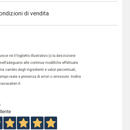
ondizioni di vendita
ce né il foglietto illustrativo (o la descrizione
à nell’adeguarsi alle continue modifiche effettuate
e cambio degli ingredienti e valori percentuali,
po reale e presenza di errori o omissioni. Inoltre
acavalieri.it.
5
llente