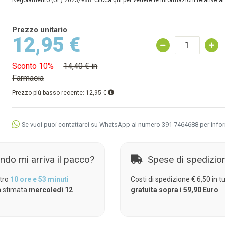
Regolamento (UE) 2023/988: clicca qui per vedere le informazioni relative al
Prezzo unitario
12,95 €
Sconto 10%
14,40 € in
Farmacia
Prezzo più basso recente:
12,95 €
Se vuoi puoi contattarci su WhatsApp al numero 391 7464688 per info
ndo mi arriva il pacco?
Spese di spedizio
tro
10 ore e 53 minuti
Costi di spedizione € 6,50 in tut
 stimata
mercoledì 12
gratuita sopra i 59,90 Euro