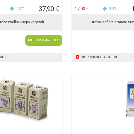
37,90 €
-10%
17,00 €
-10%
itoboswellia 60cps vegetali
Fitobauer fiore arancio 50
METTI IN CARRELLO
IBILE
DISPONIBILE A BREVE