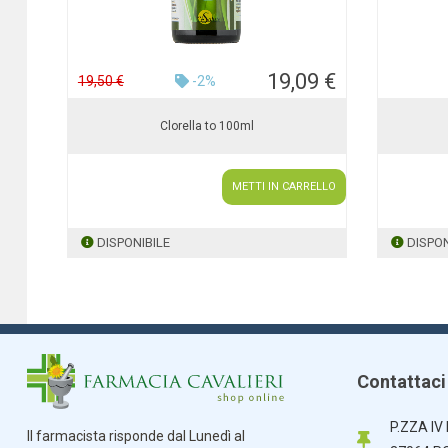
19,09 €
19,50 €
-2%
Clorella to 100ml
METTI IN CARRELLO
DISPONIBILE
DISPON
Contattaci
P.ZZA IV
Il farmacista risponde dal Lunedì al