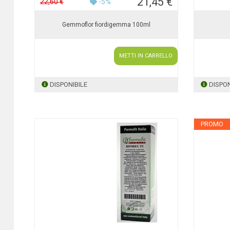
21,45 €
22,60 €
-5%
Gemmoflor fiordigemma 100ml
METTI IN CARRELLO
DISPONIBILE
DISPON
PROMO