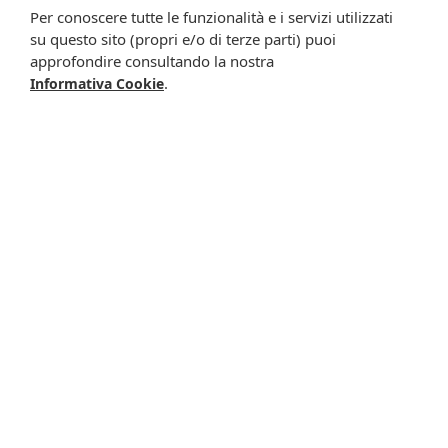
migliorare l'offerta di prodotti e servizi e per le finalità
Per conoscere tutte le funzionalità e i servizi utilizzati
meglio specificate nell’informativa.
su questo sito (propri e/o di terze parti) puoi
approfondire consultando la nostra
Iscrivimi
.
Informativa Cookie
Potrebbero interessarti anche
Silicea 4ch gr 4g
Herpes simplex guna
8,10 €
comp*4g gr