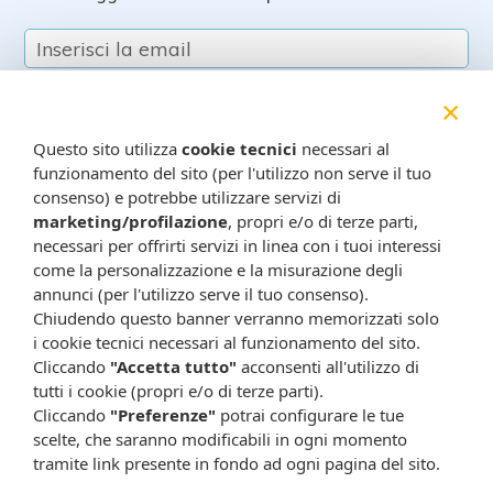
×
Questo sito utilizza
cookie tecnici
necessari al
funzionamento del sito (per l'utilizzo non serve il tuo
consenso) e potrebbe utilizzare servizi di
marketing/profilazione
, propri e/o di terze parti,
Resta in contatto:
(informativa sulla privacy)
necessari per offrirti servizi in linea con i tuoi interessi
Presta il consenso al trattamento dei propri dati da
come la personalizzazione e la misurazione degli
parte di Farmacia Cavalieri per finalità di invio,
annunci (per l'utilizzo serve il tuo consenso).
attraverso e-mail, SMS, MMS, fax ed altri mezzi
Chiudendo questo banner verranno memorizzati solo
i cookie tecnici necessari al funzionamento del sito.
automatizzati o tradizionali (come telefonate con
Cliccando
"Accetta tutto"
acconsenti all'utilizzo di
operatore), di materiale pubblicitario, promozionale, di
tutti i cookie (propri e/o di terze parti).
comunicazione commerciale, di compimento di ricerche
Cliccando
"Preferenze"
potrai configurare le tue
di mercato e di vendita diretta in relazione a prodotti o
scelte, che saranno modificabili in ogni momento
servizi di Farmacia Cavalieri.
tramite link presente in fondo ad ogni pagina del sito.
Presta il consenso per attività di profilazione al fine di