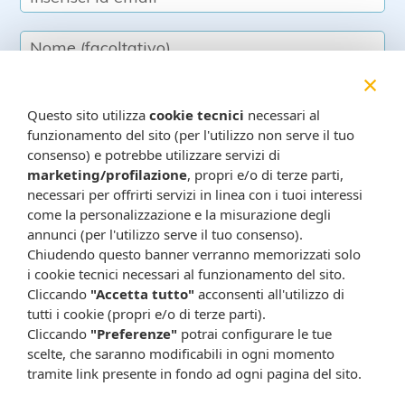
×
Questo sito utilizza
cookie tecnici
necessari al
funzionamento del sito (per l'utilizzo non serve il tuo
Resta in contatto:
(informativa sulla privacy)
consenso) e potrebbe utilizzare servizi di
Presta il consenso al trattamento dei propri dati da
marketing/profilazione
, propri e/o di terze parti,
necessari per offrirti servizi in linea con i tuoi interessi
parte di Farmacia Cavalieri per finalità di invio,
come la personalizzazione e la misurazione degli
attraverso e-mail, SMS, MMS, fax ed altri mezzi
annunci (per l'utilizzo serve il tuo consenso).
automatizzati o tradizionali (come telefonate con
Chiudendo questo banner verranno memorizzati solo
operatore), di materiale pubblicitario, promozionale, di
i cookie tecnici necessari al funzionamento del sito.
comunicazione commerciale, di compimento di ricerche
Cliccando
"Accetta tutto"
acconsenti all'utilizzo di
di mercato e di vendita diretta in relazione a prodotti o
tutti i cookie (propri e/o di terze parti).
servizi di Farmacia Cavalieri.
Cliccando
"Preferenze"
potrai configurare le tue
Presta il consenso per attività di profilazione al fine di
scelte, che saranno modificabili in ogni momento
tramite link presente in fondo ad ogni pagina del sito.
migliorare l'offerta di prodotti e servizi e per le finalità
meglio specificate nell’informativa.