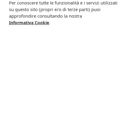
Per conoscere tutte le funzionalità e i servizi utilizzati
su questo sito (propri e/o di terze parti) puoi
Iscrivimi
approfondire consultando la nostra
.
Informativa Cookie
Potrebbero interessarti anche
-14%
-15%
Cicatrizial pharcos 25g
Cerave mousse det
18,99 €
16,33 €
riequil148ml
16,90 €
14,35 €
Metti nel carrello