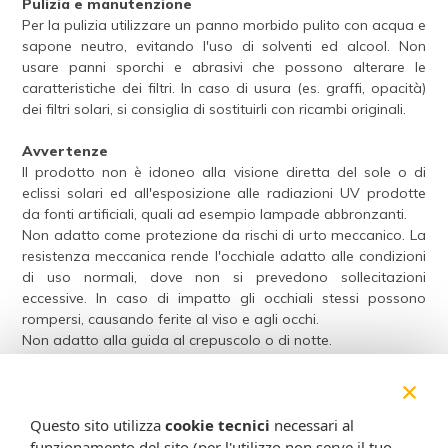
Pulizia e manutenzione
Per la pulizia utilizzare un panno morbido pulito con acqua e
sapone neutro, evitando l'uso di solventi ed alcool. Non
usare panni sporchi e abrasivi che possono alterare le
caratteristiche dei filtri. In caso di usura (es. graffi, opacità)
dei filtri solari, si consiglia di sostituirli con ricambi originali.
Avvertenze
Il prodotto non è idoneo alla visione diretta del sole o di
eclissi solari ed all'esposizione alle radiazioni UV prodotte
da fonti artificiali, quali ad esempio lampade abbronzanti.
Non adatto come protezione da rischi di urto meccanico. La
resistenza meccanica rende l'occhiale adatto alle condizioni
di uso normali, dove non si prevedono sollecitazioni
eccessive. In caso di impatto gli occhiali stessi possono
rompersi, causando ferite al viso e agli occhi.
Non adatto alla guida al crepuscolo o di notte.
La sensibilità alla luce e all'abbigliamento, soprattutto in
×
condizioni di elevata luminosità (es. sulla neve, in spiaggia o
in mare aperto), sono variabili da persona a persona, ma si
Questo sito utilizza
cookie tecnici
necessari al
tenga presente che i filtri più chiari, categorie 0 e 1, riducono
in misura minore la radiazione solare nel visibile, pur
funzionamento del sito (per l'utilizzo non serve il tuo