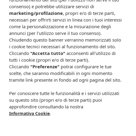
garantendo un'ottima protezione nella regione UV.
consenso) e potrebbe utilizzare servizi di
marketing/profilazione
, propri e/o di terze parti,
Conservazione
necessari per offrirti servizi in linea con i tuoi interessi
Conservare nella custodia ad una temperatura compresa
come la personalizzazione e la misurazione degli
tra -10°C e +35°C. Evitare l'esposizione al sole in ambienti
annunci (per l'utilizzo serve il tuo consenso).
chiusi non condizionati perché le temperature che si
Chiudendo questo banner verranno memorizzati solo
raggiungono in queste condizioni possono danneggiare la
i cookie tecnici necessari al funzionamento del sito.
funzionalità dell'occhiale.
Cliccando
"Accetta tutto"
acconsenti all'utilizzo di
tutti i cookie (propri e/o di terze parti).
Formato
Cliccando
"Preferenze"
potrai configurare le tue
Misure: 12,4x4x13,5 cm.
scelte, che saranno modificabili in ogni momento
tramite link presente in fondo ad ogni pagina del sito.
Attenzione:
Ogni scheda che troverai sul nostro sito è da considerarsi a scopo
Per conoscere tutte le funzionalità e i servizi utilizzati
informativo, utile alla guida dell’acquisto del prodotto. Non
su questo sito (propri e/o di terze parti) puoi
sostituisce né il foglietto illustrativo (o la descrizione riportata sulla
approfondire consultando la nostra
confezione stessa), né il consiglio del medico, specialmente in caso
.
Informativa Cookie
di possibili allergie o patologie. Vista la difficoltà nell’adeguarsi alle
continue modifiche effettuate dalle varie aziende produttrici come
cambio del packaging (colori, dimensioni, contenuto, informazioni) e
i possibili cambiamenti come cambio degli ingredienti e valori