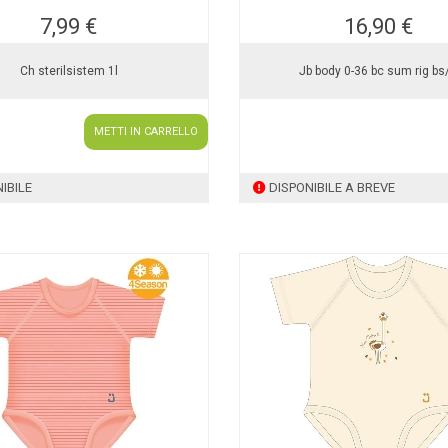
7,99 €
16,90 €
Ch sterilsistem 1l
Jb body 0-36 bc sum rig bs/
METTI IN CARRELLO
IBILE
DISPONIBILE A BREVE