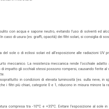
 pulito con acqua e sapone neutro, evitando l'uso di solventi ed alc
n caso di usura (es. graffi, opacità) dei filtri solari, si consiglia di sost
a del sole o di eclissi solari ed all'esposizione alle radiazioni UV pr
rto meccanico. La resistenza meccanica rende l'occhiale adatto a
di impatto gli occhiali stessi possono rompersi, causando ferite al v
te.
, soprattutto in condizioni di elevata luminosità (es. sulla neve, in 
 i filtri più chiari, categorie 0 e 1, riducono in misura minore la ra
ura compresa tra -10°C e +35°C. Evitare l'esposizione al sole in 