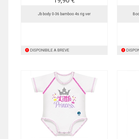
19,90 €
Jb body 0-36 bamboo 4s rig ver
Bod
DISPONIBILE A BREVE
DISPON