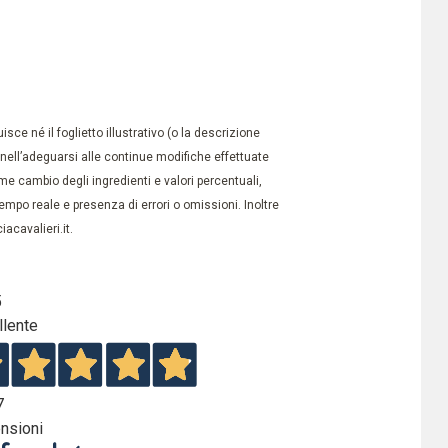
ce né il foglietto illustrativo (o la descrizione
à nell’adeguarsi alle continue modifiche effettuate
e cambio degli ingredienti e valori percentuali,
po reale e presenza di errori o omissioni. Inoltre
acavalieri.it.
5
llente
7
nsioni