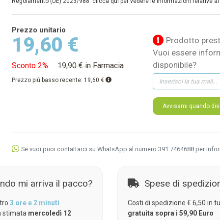
Regolamento (UE) 2023/988: clicca qui per vedere le informazioni relative al
Prezzo unitario
19,60 €
Prodotto prest
Vuoi essere infor
disponibile?
Sconto 2%
19,90 € in Farmacia
Prezzo più basso recente:
19,60 €
Avvisami quando disp
Se vuoi puoi contattarci su WhatsApp al numero 391 7464688 per info
ndo mi arriva il pacco?
Spese di spedizio
tro
3 ore e 2 minuti
Costi di spedizione € 6,50 in tut
 stimata
mercoledì 12
gratuita sopra i 59,90 Euro