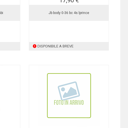
17,90 €
mbi
Jb body 0-36 bc 4s lprince
DISPONIBILE A BREVE