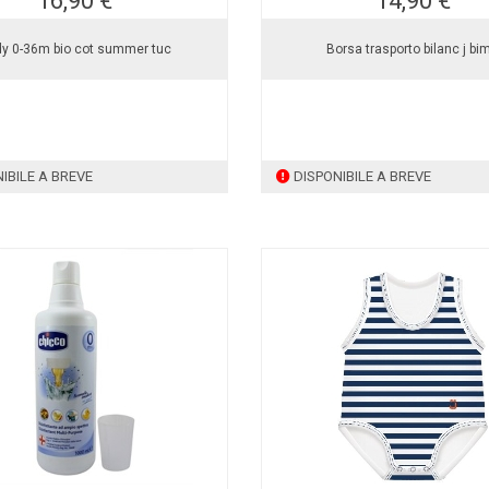
16,90 €
14,90 €
y 0-36m bio cot summer tuc
Borsa trasporto bilanc j bi
IBILE A BREVE
DISPONIBILE A BREVE