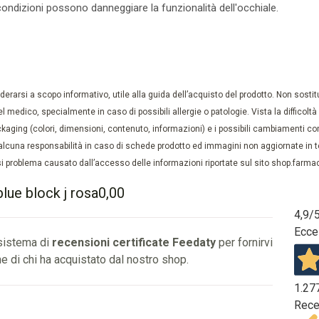
ondizioni possono danneggiare la funzionalità dell'occhiale.
rarsi a scopo informativo, utile alla guida dell’acquisto del prodotto. Non sostituis
el medico, specialmente in caso di possibili allergie o patologie. Vista la difficolt
kaging (colori, dimensioni, contenuto, informazioni) e i possibili cambiamenti com
lcuna responsabilità in caso di schede prodotto ed immagini non aggiornate in tem
 problema causato dall’accesso delle informazioni riportate sul sito shop.farmaci
lue block j rosa0,00
4,9
/
Ecce
 sistema di
recensioni certificate Feedaty
per fornirvi
e di chi ha acquistato dal nostro shop.
1.27
Rece