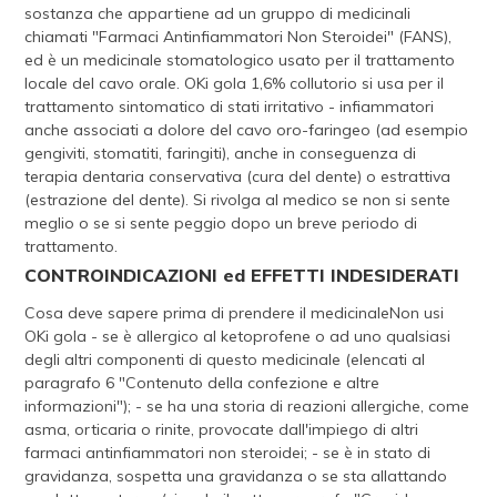
sostanza che appartiene ad un gruppo di medicinali
chiamati "Farmaci Antinfiammatori Non Steroidei" (FANS),
ed è un medicinale stomatologico usato per il trattamento
locale del cavo orale. OKi gola 1,6% collutorio si usa per il
trattamento sintomatico di stati irritativo - infiammatori
anche associati a dolore del cavo oro-faringeo (ad esempio
gengiviti, stomatiti, faringiti), anche in conseguenza di
terapia dentaria conservativa (cura del dente) o estrattiva
(estrazione del dente). Si rivolga al medico se non si sente
meglio o se si sente peggio dopo un breve periodo di
trattamento.
CONTROINDICAZIONI ed EFFETTI INDESIDERATI
Cosa deve sapere prima di prendere il medicinaleNon usi
OKi gola - se è allergico al ketoprofene o ad uno qualsiasi
degli altri componenti di questo medicinale (elencati al
paragrafo 6 "Contenuto della confezione e altre
informazioni"); - se ha una storia di reazioni allergiche, come
asma, orticaria o rinite, provocate dall'impiego di altri
farmaci antinfiammatori non steroidei; - se è in stato di
gravidanza, sospetta una gravidanza o se sta allattando