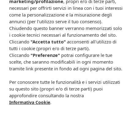
marketing/profilazione
, propri e/o di terze parti,
irritativi locali ed edema angioneurotico (gonfiore delle
necessari per offrirti servizi in linea con i tuoi interessi
labbra, del volto, della gola o della lingua) soprattutto in
come la personalizzazione e la misurazione degli
soggetti con ipersensibilità ai FANS, con frequenza molto
annunci (per l'utilizzo serve il tuo consenso).
rara. Non sono noti effetti indesiderati sistemici. Il rispetto
Chiudendo questo banner verranno memorizzati solo
delle istruzioni contenute nel foglio illustrativo riduce il rischio
i cookie tecnici necessari al funzionamento del sito.
di effetti indesiderati. Segnalazione degli effetti indesiderati
Cliccando
"Accetta tutto"
acconsenti all'utilizzo di
Se manifesta un qualsiasi effetto indesiderato, compresi
tutti i cookie (propri e/o di terze parti).
quelli non elencati in questo foglio, si rivolga al medico o al
farmacista. Lei può inoltre segnalare gli effetti indesiderati
Cliccando
"Preferenze"
potrai configurare le tue
direttamente tramite il sistema nazionale di segnalazione
scelte, che saranno modificabili in ogni momento
all’indirizzo:
tramite link presente in fondo ad ogni pagina del sito.
https://www.aifa.gov.it/content/segnalazionireazioni-avverse.
Segnalando gli effetti indesiderati lei può contribuire a
Per conoscere tutte le funzionalità e i servizi utilizzati
fornire maggiori informazioni sulla sicurezza di questo
su questo sito (propri e/o di terze parti) puoi
medicinale.
approfondire consultando la nostra
Documenti relativi al prodotto
.
Informativa Cookie
Foglietto illustrativo OKI INFIAMMAZIONE E
DOL*COLLUT