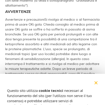
con latte materno (si veda il sottoparagrafo "Gravidanza e
allattamento").
AVVERTENZE
Avvertenze e precauzioniSi rivolga al medico o al farmacista
prima di usare OKi gola. Chieda consiglio al medico prima di
usare OKi gola se soffre o ha sofferto in passato di asma
bronchiale. Se usa OKi gola per periodi prolungati e con alte
dosi tenga presente la possibilità di una competizione tra il
ketoprofene assorbito e altri medicinali ad alto legame con
le proteine plasmatiche. L'uso, specie se prolungato, di
medicinali topici (per uso locale) potrebbe dare luogo a
fenomeni di sensibilizzazione (allergia). In questo caso
interrompa il trattamento e si rivolga al medico per adottare
le misure terapeutiche adatte. Dopo un breve periodo di
trattamento senza risultati apprezzabili, consulti il medico.
Non utilizzi OKi gola per trattamenti prolungati.
×
EFFETTI INDESIDERATI
Questo sito utilizza
cookie tecnici
necessari al
Possibili effetti indesideratiCome tutti i medicinali, questo
funzionamento del sito (per l'utilizzo non serve il tuo
medicinale può causare effetti indesiderati sebbene non
consenso) e potrebbe utilizzare servizi di
tutte le persone li manifestino. Sono stati segnalati fenomeni