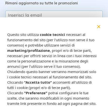
Rimani aggiornato su tutte le promozioni
×
Questo sito utilizza
cookie tecnici
necessari al
funzionamento del sito (per l'utilizzo non serve il tuo
consenso) e potrebbe utilizzare servizi di
marketing/profilazione
, propri e/o di terze parti,
Resta in contatto:
(informativa sulla privacy)
necessari per offrirti servizi in linea con i tuoi interessi
come la personalizzazione e la misurazione degli
Presta il consenso al trattamento dei propri dati da
annunci (per l'utilizzo serve il tuo consenso).
parte di Farmacia Cavalieri per finalità di invio,
Chiudendo questo banner verranno memorizzati solo
attraverso e-mail, SMS, MMS, fax ed altri mezzi
i cookie tecnici necessari al funzionamento del sito.
automatizzati o tradizionali (come telefonate con
Cliccando
"Accetta tutto"
acconsenti all'utilizzo di
operatore), di materiale pubblicitario, promozionale, di
tutti i cookie (propri e/o di terze parti).
comunicazione commerciale, di compimento di ricerche
Cliccando
"Preferenze"
potrai configurare le tue
di mercato e di vendita diretta in relazione a prodotti o
scelte, che saranno modificabili in ogni momento
tramite link presente in fondo ad ogni pagina del sito.
servizi di Farmacia Cavalieri.