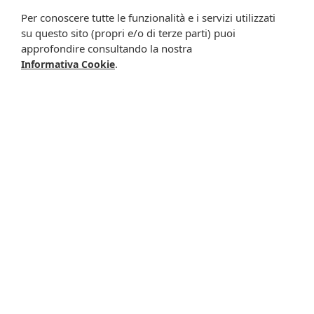
Presta il consenso per attività di profilazione al fine di
Per conoscere tutte le funzionalità e i servizi utilizzati
migliorare l'offerta di prodotti e servizi e per le finalità
su questo sito (propri e/o di terze parti) puoi
meglio specificate nell’informativa.
approfondire consultando la nostra
.
Informativa Cookie
Iscrivimi
Potrebbero interessarti anche
-10%
Sanavita calcio vitd3
Esi fit drena 24pocket