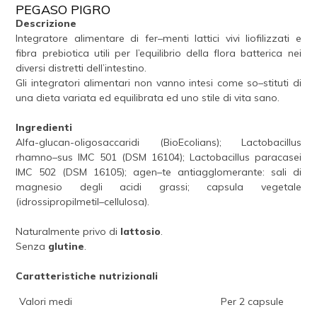
PEGASO PIGRO
Descrizione
Integratore alimentare di fer–menti lattici vivi liofilizzati e
fibra prebiotica utili per l’equilibrio della flora batterica nei
diversi distretti dell’intestino.
Gli integratori alimentari non vanno intesi come so–stituti di
una dieta variata ed equilibrata ed uno stile di vita sano.
Ingredienti
Alfa-glucan-oligosaccaridi (BioEcolians); Lactobacillus
rhamno–sus IMC 501 (DSM 16104); Lactobacillus paracasei
IMC 502 (DSM 16105); agen–te antiagglomerante: sali di
magnesio degli acidi grassi; capsula vegetale
(idrossipropilmetil–cellulosa).
Naturalmente privo di
lattosio
.
Senza
glutine
.
Caratteristiche nutrizionali
Valori medi
Per 2 capsule