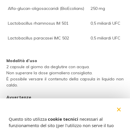
Alfa-glucan-oligosaccaridi (BioEcolians)
250 mg
Lactobacillus rhamnosus IM 501
0,5 miliardi UFC
Lactobacillus paracasei IMC 502
0,5 miliardi UFC
Modalità d’uso
2 capsule al giorno da deglutire con acqua.
Non superare la dose giornaliera consigliata.
È possibile versare il contenuto della capsula in liquido non
caldo.
Avvertenze
Tenere lontano dalla portata dei bam–bini al di sotto dei 3
×
anni.
Il termine minimo di conservazione si riferisce al prodotto
Questo sito utilizza
cookie tecnici
necessari al
correttamente conservato in confezione integra.
funzionamento del sito (per l'utilizzo non serve il tuo