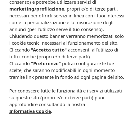
consenso) e potrebbe utilizzare servizi di
Conservazione
marketing/profilazione
, propri e/o di terze parti,
Conservare a temperatura inferiore a 25°C, evitare
necessari per offrirti servizi in linea con i tuoi interessi
l’esposizione a fonti di calore localizzate, ai raggi solari e
come la personalizzazione e la misurazione degli
tenere al riparo dall’umidità.
annunci (per l'utilizzo serve il tuo consenso).
Non è necessario conservare il prodotto in frigorifero.
Chiudendo questo banner verranno memorizzati solo
Validità a confezionamento integro: 30 mesi.
i cookie tecnici necessari al funzionamento del sito.
Cliccando
"Accetta tutto"
acconsenti all'utilizzo di
Formato
tutti i cookie (propri e/o di terze parti).
30 capsule da 135 mg.
Peso netto: 4 g.
Cliccando
"Preferenze"
potrai configurare le tue
scelte, che saranno modificabili in ogni momento
Attenzione:
tramite link presente in fondo ad ogni pagina del sito.
Ogni scheda che troverai sul nostro sito è da considerarsi a scopo
Per conoscere tutte le funzionalità e i servizi utilizzati
informativo, utile alla guida dell’acquisto del prodotto. Non
su questo sito (propri e/o di terze parti) puoi
sostituisce né il foglietto illustrativo (o la descrizione riportata sulla
approfondire consultando la nostra
confezione stessa), né il consiglio del medico, specialmente in caso
.
Informativa Cookie
di possibili allergie o patologie. Vista la difficoltà nell’adeguarsi alle
continue modifiche effettuate dalle varie aziende produttrici come
cambio del packaging (colori, dimensioni, contenuto, informazioni) e
i possibili cambiamenti come cambio degli ingredienti e valori
percentuali, Farmacia Cavalieri Shop dichiara di non assumere