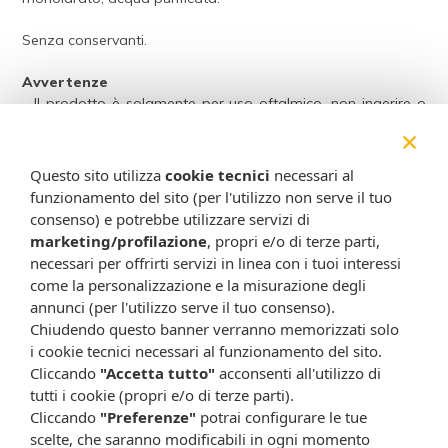
Senza conservanti.
Avvertenze
- Il prodotto è solamente per uso oftalmico, non ingerire o
utilizzare diversamente dalle indicazioni d’uso.
×
- Una volta aperta, la fiala monodose può essere richiusa
con l’apposito tappo ed il contenuto residuo deve essere
Questo sito utilizza
cookie tecnici
necessari al
utilizzato entro 12 ore per evitare possibili contaminazioni
funzionamento del sito (per l'utilizzo non serve il tuo
del prodotto.
consenso) e potrebbe utilizzare servizi di
- Non utilizzare il prodotto se la busta in alluminio è
marketing/profilazione
, propri e/o di terze parti,
danneggiata oppure se le fiale non sono perfettamente
necessari per offrirti servizi in linea con i tuoi interessi
integre.
come la personalizzazione e la misurazione degli
- Tenere lontano dalla portata dei bambini.
annunci (per l'utilizzo serve il tuo consenso).
- Durante l’instillazione non toccare l’occhio, né altre
Chiudendo questo banner verranno memorizzati solo
superfici, con l’estremità di erogazione della fiala.
i cookie tecnici necessari al funzionamento del sito.
- Non usare il prodotto in caso di nota incompatibilità verso
Cliccando
"Accetta tutto"
acconsenti all'utilizzo di
anche un solo componente della formulazione.
tutti i cookie (propri e/o di terze parti).
- Eventualmente accertarsi presso il proprio ottico della
Cliccando
"Preferenze"
potrai configurare le tue
compatibilità delle gocce oculari con le lenti a contatto
scelte, che saranno modificabili in ogni momento
utilizzate.