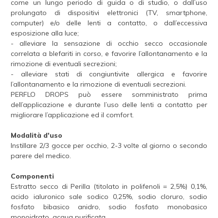
come un lungo periodo di guida o di studio, o dall’uso
prolungato di dispositivi elettronici (TV, smartphone,
computer) e/o delle lenti a contatto, o dall’eccessiva
esposizione alla luce;
- alleviare la sensazione di occhio secco occasionale
correlata a blefariti in corso, e favorire l’allontanamento e la
rimozione di eventuali secrezioni;
- alleviare stati di congiuntivite allergica e favorire
l’allontanamento e la rimozione di eventuali secrezioni.
PERFLO DROPS può essere somministrato prima
dell’applicazione e durante l’uso delle lenti a contatto per
migliorare l’applicazione ed il comfort.
Modalità d'uso
Instillare 2/3 gocce per occhio, 2-3 volte al giorno o secondo
parere del medico.
Componenti
Estratto secco di Perilla (titolato in polifenoli = 2,5%) 0,1%,
acido ialuronico sale sodico 0,25%, sodio cloruro, sodio
fosfato bibasico anidro, sodio fosfato monobasico
monoidrato, acqua purificata.