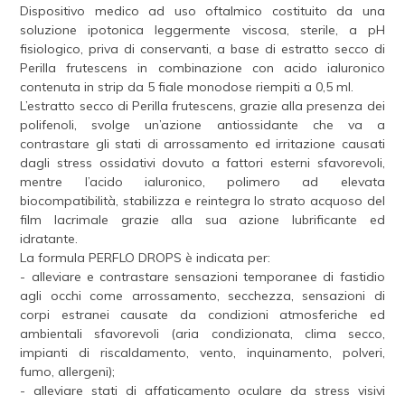
Dispositivo medico ad uso oftalmico costituito da una
soluzione ipotonica leggermente viscosa, sterile, a pH
fisiologico, priva di conservanti, a base di estratto secco di
Perilla frutescens in combinazione con acido ialuronico
contenuta in strip da 5 fiale monodose riempiti a 0,5 ml.
L’estratto secco di Perilla frutescens, grazie alla presenza dei
polifenoli, svolge un’azione antiossidante che va a
contrastare gli stati di arrossamento ed irritazione causati
dagli stress ossidativi dovuto a fattori esterni sfavorevoli,
mentre l’acido ialuronico, polimero ad elevata
biocompatibilità, stabilizza e reintegra lo strato acquoso del
film lacrimale grazie alla sua azione lubrificante ed
idratante.
La formula PERFLO DROPS è indicata per:
- alleviare e contrastare sensazioni temporanee di fastidio
agli occhi come arrossamento, secchezza, sensazioni di
corpi estranei causate da condizioni atmosferiche ed
ambientali sfavorevoli (aria condizionata, clima secco,
impianti di riscaldamento, vento, inquinamento, polveri,
fumo, allergeni);
- alleviare stati di affaticamento oculare da stress visivi