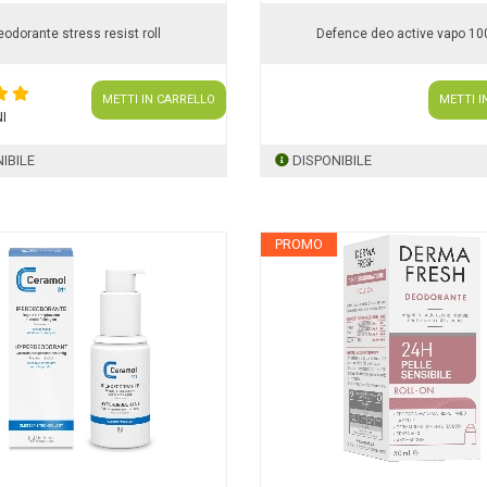
eodorante stress resist roll
Defence deo active vapo 1
METTI IN CARRELLO
METTI I
I
IBILE
DISPONIBILE
PROMO