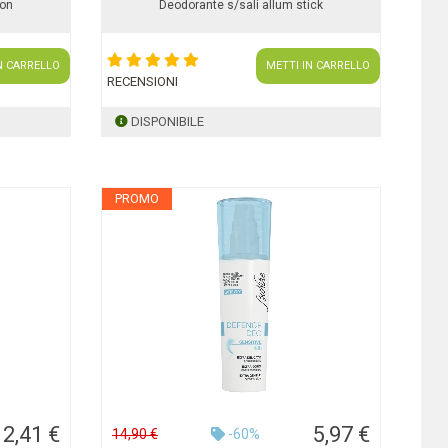
-on
Deodorante s/sali allum stick
N CARRELLO
METTI IN CARRELLO
RECENSIONI
DISPONIBILE
PROMO
12,41 €
5,97 €
14,90 €
-60%