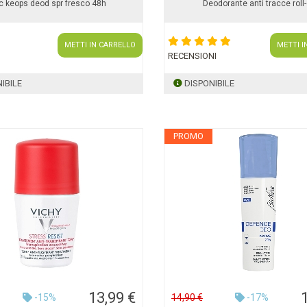
c keops deod spr fresco 48h
Deodorante anti tracce roll
METTI IN CARRELLO
METTI I
RECENSIONI
IBILE
DISPONIBILE
PROMO
13,99 €
-15%
14,90 €
-17%