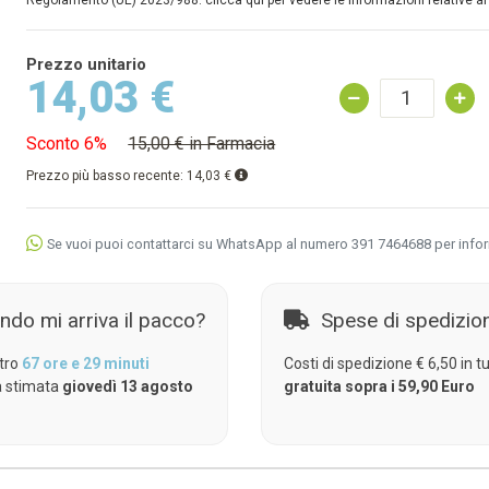
Regolamento (UE) 2023/988: clicca qui per vedere le informazioni relative al
Prezzo unitario
14,03 €
Sconto 6%
15,00 € in Farmacia
Prezzo più basso recente:
14,03 €
Se vuoi puoi contattarci su WhatsApp al numero 391 7464688 per info
ndo mi arriva il pacco?
Spese di spedizio
tro
67 ore e 29 minuti
Costi di spedizione € 6,50 in tut
 stimata
giovedì 13 agosto
gratuita sopra i 59,90 Euro