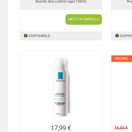
Bioclin deo control vapo 100ml
Ro
METTI IN CARRELLO
DISPONIBILE
DISPON
PROMO
17,99 €
16,50 €