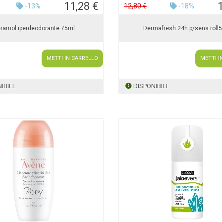
11,28 €
-13%
12,80 €
-18%
ramol iperdeodorante 75ml
Dermafresh 24h p/sens roll
METTI IN CARRELLO
METTI I
IBILE
DISPONIBILE