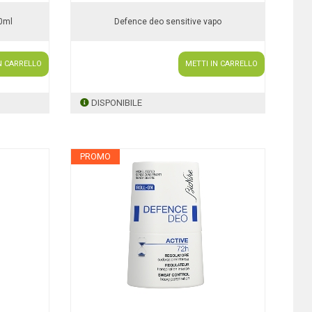
00ml
Defence deo sensitive vapo
N CARRELLO
METTI IN CARRELLO
DISPONIBILE
PROMO