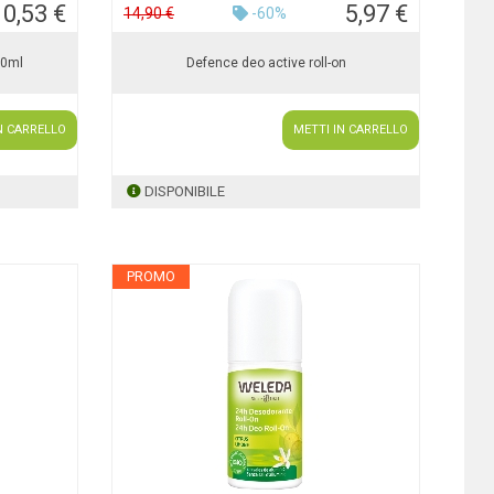
10,53 €
5,97 €
14,90 €
-60%
50ml
Defence deo active roll-on
N CARRELLO
METTI IN CARRELLO
DISPONIBILE
PROMO