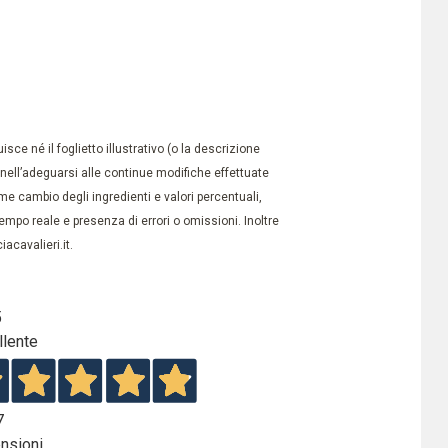
ce né il foglietto illustrativo (o la descrizione
à nell’adeguarsi alle continue modifiche effettuate
e cambio degli ingredienti e valori percentuali,
po reale e presenza di errori o omissioni. Inoltre
acavalieri.it.
5
llente
7
nsioni