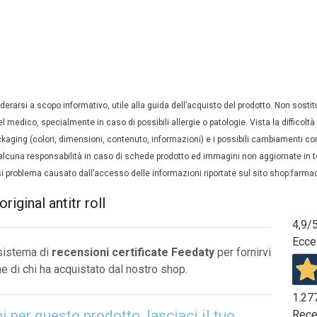
rarsi a scopo informativo, utile alla guida dell’acquisto del prodotto. Non sostituis
el medico, specialmente in caso di possibili allergie o patologie. Vista la difficolt
kaging (colori, dimensioni, contenuto, informazioni) e i possibili cambiamenti com
lcuna responsabilità in caso di schede prodotto ed immagini non aggiornate in tem
 problema causato dall’accesso delle informazioni riportate sul sito shop.farmaci
iginal antitr roll
4,9
/
Ecce
 sistema di
recensioni certificate Feedaty
per fornirvi
e di chi ha acquistato dal nostro shop.
1.27
per questo prodotto, lasciaci il tuo
Rece