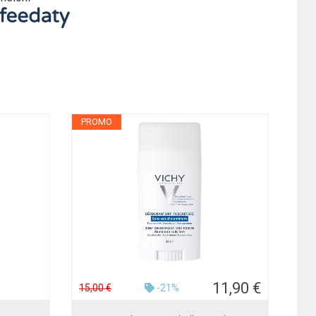
PROMO
11,90 €
15,00 €
-21%