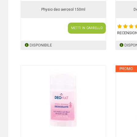
Physio deo aerosol 150ml
D
METTI IN CARRELLO
RECENSION
DISPONIBILE
DISPON
PROMO