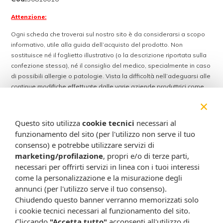
Attenzione:
Ogni scheda che troverai sul nostro sito è da considerarsi a scopo
informativo, utile alla guida dell’acquisto del prodotto. Non
sostituisce né il foglietto illustrativo (o la descrizione riportata sulla
confezione stessa), né il consiglio del medico, specialmente in caso
di possibili allergie o patologie. Vista la difficoltà nell’adeguarsi alle
continue modifiche effettuate dalle varie aziende produttrici come
cambio del packaging (colori, dimensioni, contenuto, informazioni) e
×
i possibili cambiamenti come cambio degli ingredienti e valori
percentuali, Farmacia Cavalieri Shop dichiara di non assumere
Questo sito utilizza
cookie tecnici
necessari al
alcuna responsabilità in caso di schede prodotto ed immagini non
funzionamento del sito (per l'utilizzo non serve il tuo
aggiornate in tempo reale e presenza di errori o omissioni. Inoltre
consenso) e potrebbe utilizzare servizi di
non si assumono responsabilità in caso di qualsiasi problema
marketing/profilazione
, propri e/o di terze parti,
causato dall’accesso delle informazioni riportate sul sito
necessari per offrirti servizi in linea con i tuoi interessi
shop.farmaciacavalieri.it.
come la personalizzazione e la misurazione degli
annunci (per l'utilizzo serve il tuo consenso).
Chiudendo questo banner verranno memorizzati solo
ISCRIVITI ALLA NEWSLETTER
i cookie tecnici necessari al funzionamento del sito.
Cliccando
"Accetta tutto"
acconsenti all'utilizzo di