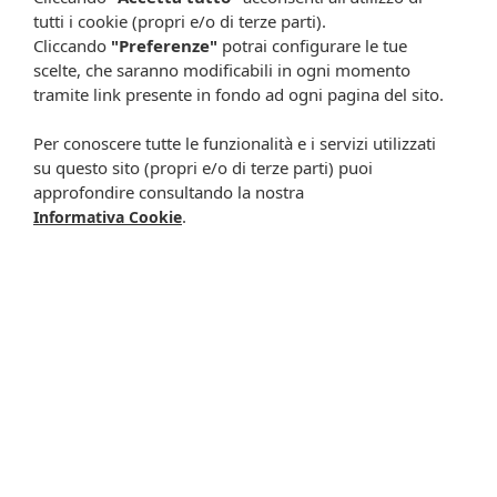
Rimani aggiornato su tutte le promozioni
tutti i cookie (propri e/o di terze parti).
Cliccando
"Preferenze"
potrai configurare le tue
scelte, che saranno modificabili in ogni momento
tramite link presente in fondo ad ogni pagina del sito.
Per conoscere tutte le funzionalità e i servizi utilizzati
su questo sito (propri e/o di terze parti) puoi
approfondire consultando la nostra
.
Informativa Cookie
Resta in contatto:
(informativa sulla privacy)
Presta il consenso al trattamento dei propri dati da
parte di Farmacia Cavalieri per finalità di invio,
attraverso e-mail, SMS, MMS, fax ed altri mezzi
automatizzati o tradizionali (come telefonate con
operatore), di materiale pubblicitario, promozionale, di
comunicazione commerciale, di compimento di ricerche
di mercato e di vendita diretta in relazione a prodotti o
servizi di Farmacia Cavalieri.