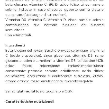
beta-glucano, vitamine C, B6, D, acido folico, zinco, rame e
selenio. Indicato in caso di scarso apporto con la dieta o
aumentato fabbisogno di tali nutrienti.
Vitamina B6, vitamina C, vitamina D, zinco, rame e selenio
contribuiscono alla normale funzione del sistema
immunitario.
Con edulcoranti.
Ingredienti
Beta-glucani del lievito (Saccharomyces cerevisiae), vitamina
C (acido L-ascorbico), zinco gluconato, vitamina D3, rame
gluconato, selenio L-metionina, vitamina B6 (piridossina HCl),
acido folico; addensante: carbossimetilcellulosa;
conservante: potassio sorbato; acidificante: acido citrico;
edulcorante: acesulfame K; edulcorante: sucralosio, xilitolo,
aroma arancia rossa; emulsionante: glicerolo vegetale.
Senza
glutine
,
lattosio
, zucchero e OGM.
Caratteristiche nutrizionali