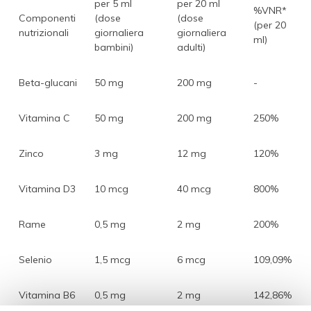
per 5 ml
per 20 ml
%VNR*
Componenti
(dose
(dose
(per 20
nutrizionali
giornaliera
giornaliera
ml)
bambini)
adulti)
Beta-glucani
50 mg
200 mg
-
Vitamina C
50 mg
200 mg
250%
Zinco
3 mg
12 mg
120%
Vitamina D3
10 mcg
40 mcg
800%
Rame
0,5 mg
2 mg
200%
Selenio
1,5 mcg
6 mcg
109,09%
Vitamina B6
0,5 mg
2 mg
142,86%