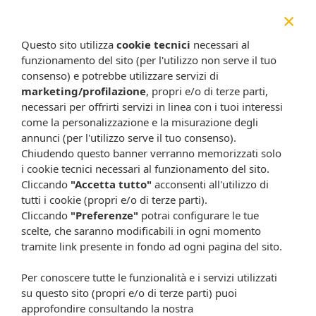
×
Acido folico
100 mcg
400 mcg
200%
Questo sito utilizza
cookie tecnici
necessari al
*Valori Nutritivi di Riferimento (adulti) ai sensi del Reg. UE n.
funzionamento del sito (per l'utilizzo non serve il tuo
1169/2011
consenso) e potrebbe utilizzare servizi di
Modalità d'uso
marketing/profilazione
, propri e/o di terze parti,
- Adulti e bambini al di sopra dei 12 anni: 20 ml una volta al
necessari per offrirti servizi in linea con i tuoi interessi
dì, preferibilmente al mattino.
come la personalizzazione e la misurazione degli
- Bambini: dai 3 ai 12 anni: 5 ml una volta al dì,
annunci (per l'utilizzo serve il tuo consenso).
preferibilmente al mattino.
Chiudendo questo banner verranno memorizzati solo
i cookie tecnici necessari al funzionamento del sito.
Avvertenze
Cliccando
"Accetta tutto"
acconsenti all'utilizzo di
Tenere fuori dalla portata dei bambini al di sotto dei tre
tutti i cookie (propri e/o di terze parti).
anni. Non superare la dose giornaliera consigliata. Gli
Cliccando
"Preferenze"
potrai configurare le tue
integratori non vanno intesi come sostituti di una dieta
scelte, che saranno modificabili in ogni momento
variata, equilibrata e di un sano stile di vita. Non disperdere
tramite link presente in fondo ad ogni pagina del sito.
nell’ambiente dopo l’uso.
Per conoscere tutte le funzionalità e i servizi utilizzati
Conservazione
su questo sito (propri e/o di terze parti) puoi
Conservare a temperatura ambiente e in luogo fresco e
approfondire consultando la nostra
asciutto. Evitare l’esposizione a fonti di calore localizzato, ai