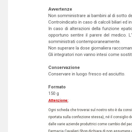
Avvertenze
Non somministrare ai bambini al di sotto dei 
Controindicato in caso di calcoli biliari ed 
In caso di alterazioni della funzione epati
opportuno sentire il parere del medico. L'
somministrati contemporaneamente.
Non superare la dose giornaliera raccoman
Gli integratori non vanno intesi come sostitu
Conservazione
Conservare in luogo fresco ed asciutto.
Formato
150 g
Attenzione:
Ogni scheda che troverai sul nostro sito è da conside
riportata sulla confezione stessa), né il consiglio d
dalle varie aziende produttrici come cambio del pac
Farmacia Cavalieri Shop dichiara di non assumere a