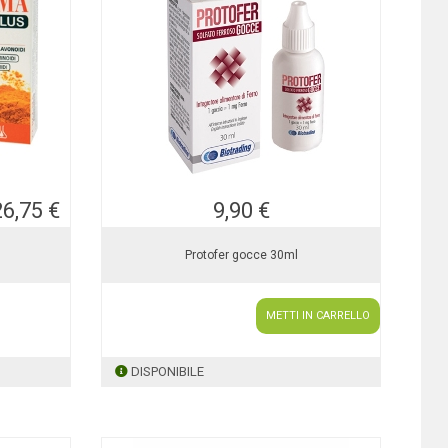
26,75 €
9,90 €
Protofer gocce 30ml
METTI IN CARRELLO
DISPONIBILE