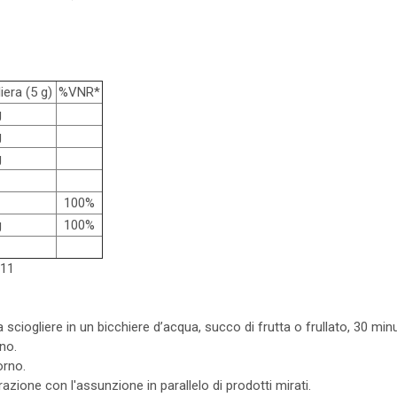
iera (5 g)
%VNR*
g
g
g
100%
g
100%
011
 sciogliere in un bicchiere d’acqua, succo di frutta o frullato, 30 minu
rno.
orno.
razione con l'assunzione in parallelo di prodotti mirati.