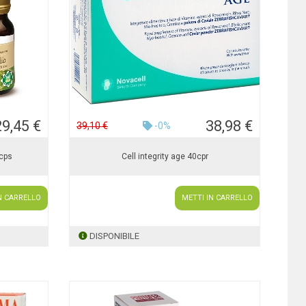
29,45 €
38,98 €
39,10 €
-0%
0cps
Cell integrity age 40cpr
N CARRELLO
METTI IN CARRELLO
DISPONIBILE