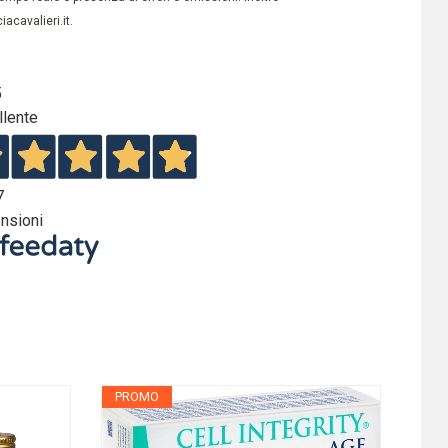
acavalieri.it.
5
llente
7
nsioni
PROMO