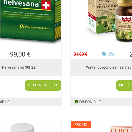
99,00 €
31,00 €
-5%
Helvesana liq 30f 22m
Winter poligono estr 98% 3
METTI IN CARRELLO
METTI I
IBILE
DISPONIBILE
PROMO