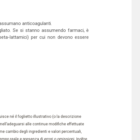
si assumano anticoagulanti.
nsigliato. Se si stanno assumendo farmaci, è
i beta-lattamici) per cui non devono essere
ce né il foglietto illustrativo (o la descrizione
à nell’adeguarsi alle continue modifiche effettuate
e cambio degli ingredienti e valori percentuali,
po reale e presenza di errori o omissioni. Inoltre