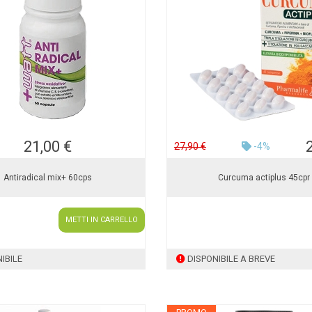
21,00 €
27,90 €
-4%
Antiradical mix+ 60cps
Curcuma actiplus 45cpr
METTI IN CARRELLO
IBILE
DISPONIBILE A BREVE