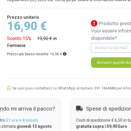
Regolamento (UE) 2023/988: clicca qui per vedere le informazioni relative al
Prezzo unitario
16,90 €
Prodotto prest
Vuoi essere infor
disponibile?
Sconto 15%
19,90 € in
Farmacia
Prezzo più basso recente:
16,90 €
Avvisami quando disp
Se vuoi puoi contattarci su WhatsApp al numero 391 7464688 per info
ndo mi arriva il pacco?
Spese di spedizio
tro
51 ore e 4 minuti
Costi di spedizione € 6,50 in tut
 stimata
giovedì 13 agosto
gratuita sopra i 59,90 Euro