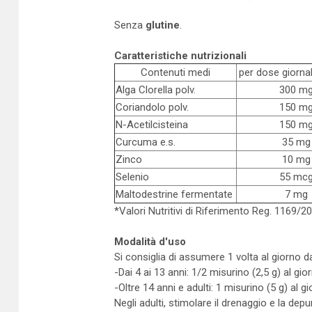
Senza
glutine
.
Caratteristiche nutrizionali
Contenuti medi
per dose giornal
Alga Clorella polv.
300 m
Coriandolo polv.
150 m
N-Acetilcisteina
150 m
Curcuma e.s.
35 mg
Zinco
10 mg
Selenio
55 mc
Maltodestrine fermentate
7 mg
*Valori Nutritivi di Riferimento Reg. 1169/2
Modalità d'uso
Si consiglia di assumere 1 volta al giorno da
-Dai 4 ai 13 anni: 1/2 misurino (2,5 g) al gio
-Oltre 14 anni e adulti: 1 misurino (5 g) al gi
Negli adulti, stimolare il drenaggio e la depu