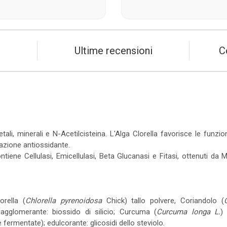
Ultime recensioni
C
tali, minerali e N-Acetilcisteina. L'Alga Clorella favorisce le funzio
'azione antiossidante.
iene Cellulasi, Emicellulasi, Beta Glucanasi e Fitasi, ottenuti da 
orella (
Chlorella pyrenoidosa
Chick) tallo polvere, Coriandolo (
tiagglomerante: biossido di silicio; Curcuma (
Curcuma longa L.
)
fermentate); edulcorante: glicosidi dello steviolo.