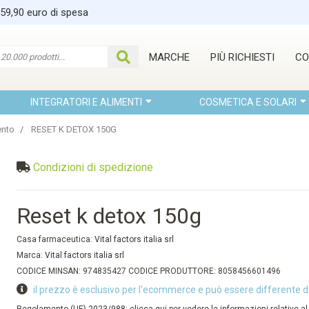
 59,90 euro di spesa
MARCHE
PIÙ RICHIESTI
CO
INTEGRATORI E ALIMENTI
COSMETICA E SOLARI
ento
RESET K DETOX 150G
Condizioni di spedizione
Reset k detox 150g
Casa farmaceutica:
Vital factors italia srl
Marca:
Vital factors italia srl
CODICE MINSAN: 974835427 CODICE PRODUTTORE: 8058456601496
il prezzo è esclusivo per l'ecommerce e può essere differente d