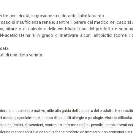
tre anni di età, in gravidanza e durante l'allattamento.
in caso di insufficienza renale; sentire il parere del medico nel caso 
ca, biliare o di calcolosi delle vie biliari, l'uso del prodotto è sco
N-acetilcisteina è in grado di inattivare alcuni antibiotici (come 
data.
ti di una dieta variata.
rarsi a scopo informativo, utile alla guida dell’acquisto del prodotto. Non sostituis
el medico, specialmente in caso di possibili allergie o patologie. Vista la difficolt
kaging (colori, dimensioni, contenuto, informazioni) e i possibili cambiamenti com
lcuna responsabilità in caso di schede prodotto ed immagini non aggiornate in tem