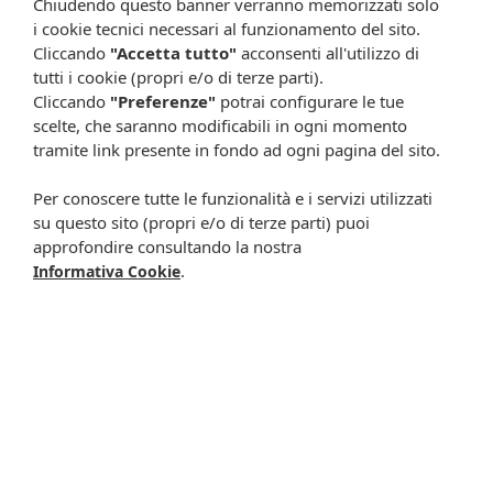
Chiudendo questo banner verranno memorizzati solo
aggiornate in tempo reale e presenza di errori o omissioni. Inoltre
non si assumono responsabilità in caso di qualsiasi problema
i cookie tecnici necessari al funzionamento del sito.
causato dall’accesso delle informazioni riportate sul sito
Cliccando
"Accetta tutto"
acconsenti all'utilizzo di
shop.farmaciacavalieri.it.
tutti i cookie (propri e/o di terze parti).
Cliccando
"Preferenze"
potrai configurare le tue
scelte, che saranno modificabili in ogni momento
tramite link presente in fondo ad ogni pagina del sito.
ISCRIVITI ALLA NEWSLETTER
Per conoscere tutte le funzionalità e i servizi utilizzati
Rimani aggiornato su tutte le promozioni
su questo sito (propri e/o di terze parti) puoi
approfondire consultando la nostra
.
Informativa Cookie
Resta in contatto:
(informativa sulla privacy)
Presta il consenso al trattamento dei propri dati da