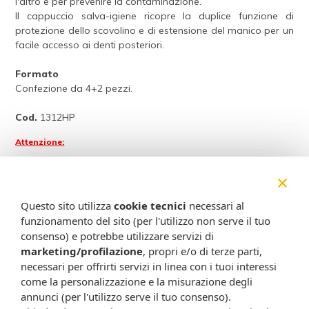
l'altro e per prevenire la contaminazione.
Il cappuccio salva-igiene ricopre la duplice funzione di
protezione dello scovolino e di estensione del manico per un
facile accesso ai denti posteriori.
Formato
Confezione da 4+2 pezzi.
Cod.
1312HP
Attenzione:
Ogni scheda che troverai sul nostro sito è da considerarsi a scopo
×
informativo, utile alla guida dell’acquisto del prodotto. Non
sostituisce né il foglietto illustrativo (o la descrizione riportata sulla
Questo sito utilizza
cookie tecnici
necessari al
confezione stessa), né il consiglio del medico, specialmente in caso
funzionamento del sito (per l'utilizzo non serve il tuo
di possibili allergie o patologie. Vista la difficoltà nell’adeguarsi alle
consenso) e potrebbe utilizzare servizi di
continue modifiche effettuate dalle varie aziende produttrici come
marketing/profilazione
, propri e/o di terze parti,
cambio del packaging (colori, dimensioni, contenuto, informazioni) e
necessari per offrirti servizi in linea con i tuoi interessi
i possibili cambiamenti come cambio degli ingredienti e valori
come la personalizzazione e la misurazione degli
percentuali, Farmacia Cavalieri Shop dichiara di non assumere
annunci (per l'utilizzo serve il tuo consenso).
alcuna responsabilità in caso di schede prodotto ed immagini non