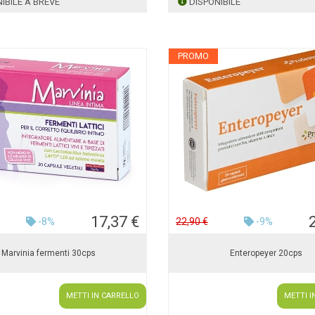
IBILE A BREVE
DISPONIBILE
PROMO
17,37 €
-8%
22,90 €
-9%
Marvinia fermenti 30cps
Enteropeyer 20cps
METTI IN CARRELLO
METTI I