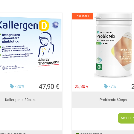
PROMO
47,90 €
-20%
25,30 €
-7%
Kallergen d 30bust
Probiomix 60cps
METTI I