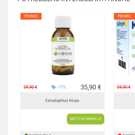
PROMO
PROMO
35,90 €
39,90 €
-10%
59,90 €
Extradophilus 60cps
METTI IN CARRELLO