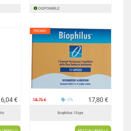
DISPONIBILE
PROMO
16,04 €
17,80 €
18,75 €
-5%
tic
Biophilus 15cps
N CARRELLO
METTI IN CARRELLO