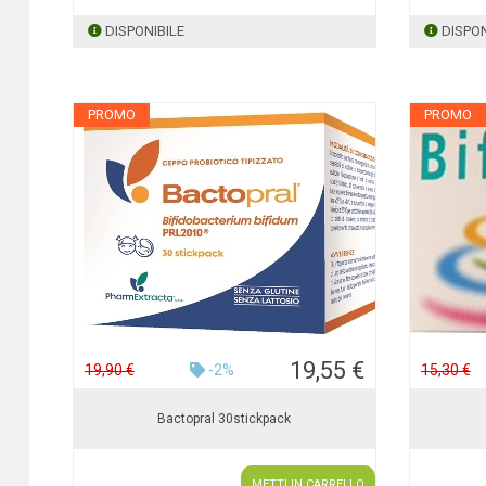
DISPONIBILE
DISPON
PROMO
PROMO
19,55 €
19,90 €
-2%
15,30 €
Bactopral 30stickpack
METTI IN CARRELLO