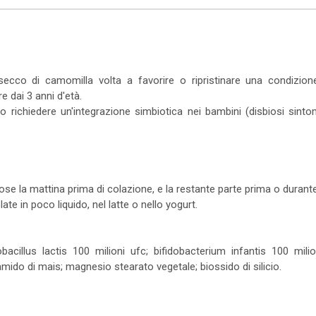
 secco di camomilla volta a favorire o ripristinare una condizion
e dai 3 anni d'età.
 richiedere un'integrazione simbiotica nei bambini (disbiosi sintoma
se la mattina prima di colazione, e la restante parte prima o durante 
e in poco liquido, nel latte o nello yogurt.
obacillus lactis 100 milioni ufc; bifidobacterium infantis 100 mili
mido di mais; magnesio stearato vegetale; biossido di silicio.