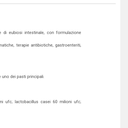
e di eubiosi intestinale, con formulazione
tiche, terapie antibiotiche, gastroenteriti,
uno dei pasti principali.
oni ufc; lactobacillus casei 60 milioni ufc;