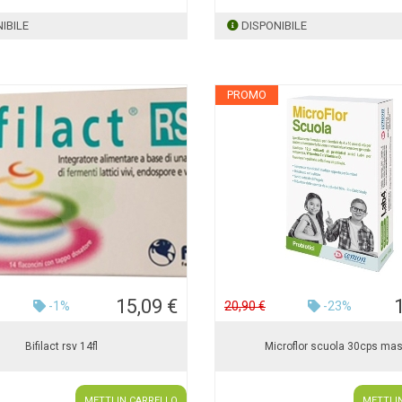
IBILE
DISPONIBILE
PROMO
15,09 €
-1%
20,90 €
-23%
Bifilact rsv 14fl
Microflor scuola 30cps mas
METTI IN CARRELLO
METTI I