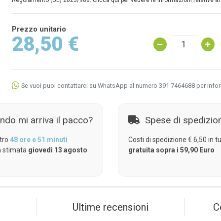
Regolamento (UE) 2023/988: clicca qui per vedere le informazioni relative al
Prezzo unitario
28,50 €
Se vuoi puoi contattarci su WhatsApp al numero 391 7464688 per info
ndo mi arriva il pacco?
Spese di spedizio
tro
48 ore e 51 minuti
Costi di spedizione € 6,50 in tut
 stimata
giovedì 13 agosto
gratuita sopra i 59,90 Euro
Ultime recensioni
C