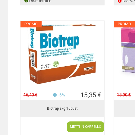
DISPONIBILE
DISPON
PROMO
PROMO
15,35 €
16,40 €
-6%
18,90 €
Biotrap s/g 10bust
METTI IN CARRELLO