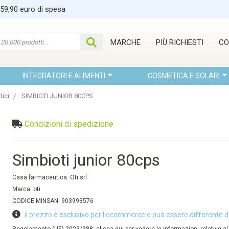
 59,90 euro di spesa
MARCHE
PIÙ RICHIESTI
CO
INTEGRATORI E ALIMENTI
COSMETICA E SOLARI
tici
SIMBIOTI JUNIOR 80CPS
Condizioni di spedizione
Simbioti junior 80cps
Casa farmaceutica:
Oti srl
Marca:
oti
CODICE MINSAN: 903993576
il prezzo è esclusivo per l'ecommerce e può essere differente d