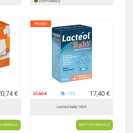
DISPONIBILE
PROMO
20,74 €
17,40 €
21,50 €
-19%
Lacteol baby 10ml
N CARRELLO
METTI IN CARRELLO