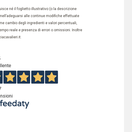
ce né il foglietto illustrativo (o la descrizione
à nell’adeguarsi alle continue modifiche effettuate
e cambio degli ingredienti e valori percentuali,
po reale e presenza di errori o omissioni. Inoltre
acavalieri.it.
5
llente
7
nsioni