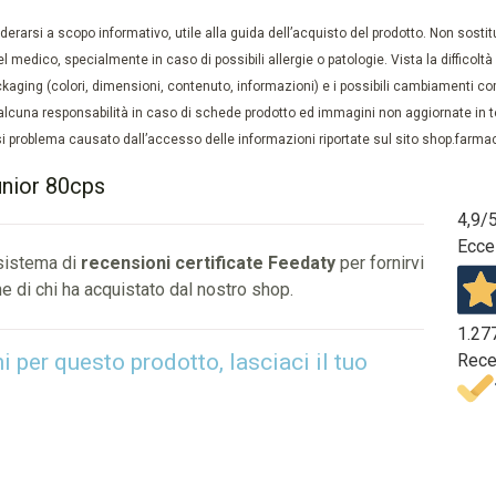
rarsi a scopo informativo, utile alla guida dell’acquisto del prodotto. Non sostituis
el medico, specialmente in caso di possibili allergie o patologie. Vista la difficolt
kaging (colori, dimensioni, contenuto, informazioni) e i possibili cambiamenti com
lcuna responsabilità in caso di schede prodotto ed immagini non aggiornate in tem
 problema causato dall’accesso delle informazioni riportate sul sito shop.farmaci
unior 80cps
4,9
/
Ecce
 sistema di
recensioni certificate Feedaty
per fornirvi
e di chi ha acquistato dal nostro shop.
1.27
per questo prodotto, lasciaci il tuo
Rece