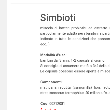
Simbioti
miscela di batteri probiotici ed estratto
particolarmente adatta per i bambini a partir
Indicato in tutte le condizioni che possono
ecc...).
Modalità d'uso:
bambini dai 3 anni: 1-2 capsule al giorno.
Si consiglia di assumere metà o 3/4 della do
Le capsule possono essere aperte e miscelat
Componenti:
matricaria recutita (camomilla) fiori; lact
streptococcus termophilus 40 milioni ufc; a
Cod.
00212081
Attenzione: