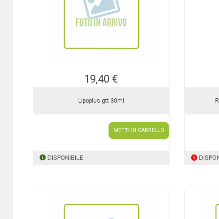
19,40 €
Lipoplus gtt 30ml
R
METTI IN CARRELLO
DISPONIBILE
DISPON