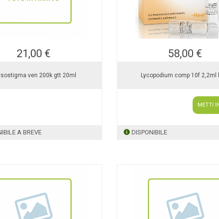
21,00 €
58,00 €
sostigma ven 200k gtt 20ml
Lycopodium comp 10f 2,2ml 
METTI I
IBILE A BREVE
DISPONIBILE