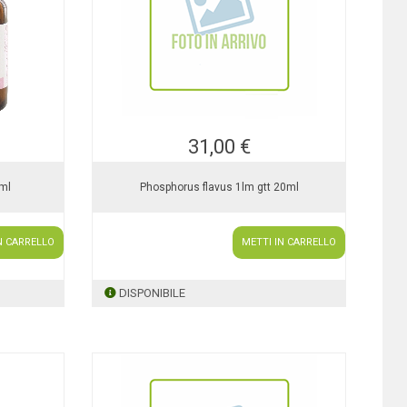
31,00 €
ml
Phosphorus flavus 1lm gtt 20ml
N CARRELLO
METTI IN CARRELLO
DISPONIBILE