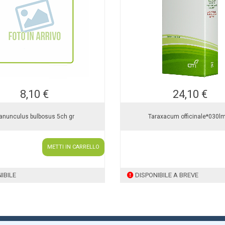
8,10 €
24,10 €
anunculus bulbosus 5ch gr
Taraxacum officinale*030lm
METTI IN CARRELLO
IBILE
DISPONIBILE A BREVE