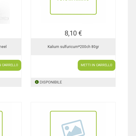
8,10 €
heel
Kalium sulfuricum*200ch 80gr
N CARRELLO
METTI IN CARRELLO
DISPONIBILE