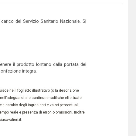
arico del Servizio Sanitario Nazionale. Si
enere il prodotto lontano dalla portata dei
confezione integra.
ce né il foglietto illustrativo (o la descrizione
à nell’adeguarsi alle continue modifiche effettuate
e cambio degli ingredienti e valori percentuali,
po reale e presenza di errori o omissioni. Inoltre
acavalieri.it.