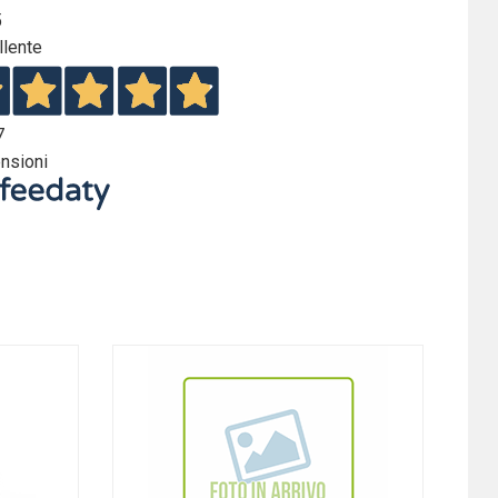
5
llente
7
nsioni