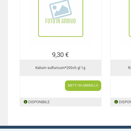
9,30 €
Kalium sulfuricum*200ch gl 1g
R
METTI IN CARRELLO
DISPONIBILE
DISPON