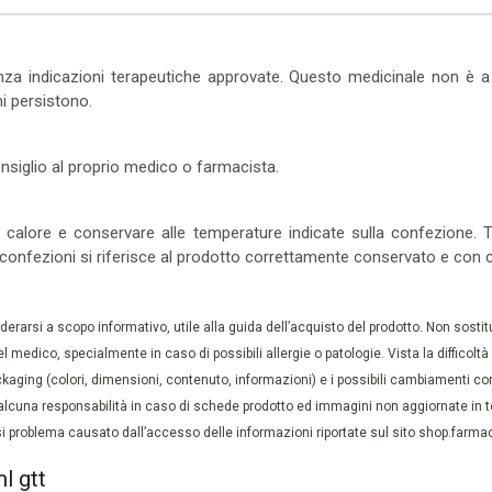
za indicazioni terapeutiche approvate. Questo medicinale non è a c
mi persistono.
nsiglio al proprio medico o farmacista.
 calore e conservare alle temperature indicate sulla confezione. T
 confezioni si riferisce al prodotto correttamente conservato e con 
rarsi a scopo informativo, utile alla guida dell’acquisto del prodotto. Non sostituis
el medico, specialmente in caso di possibili allergie o patologie. Vista la difficolt
kaging (colori, dimensioni, contenuto, informazioni) e i possibili cambiamenti com
lcuna responsabilità in caso di schede prodotto ed immagini non aggiornate in tem
 problema causato dall’accesso delle informazioni riportate sul sito shop.farmaci
l gtt