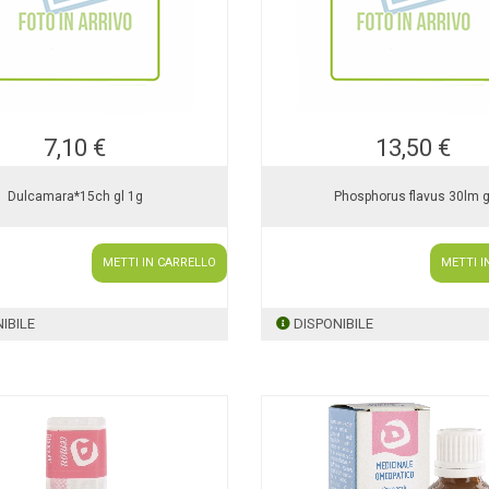
7,10 €
13,50 €
Dulcamara*15ch gl 1g
Phosphorus flavus 30lm g
METTI IN CARRELLO
METTI I
IBILE
DISPONIBILE