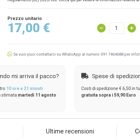
Regolamento (UE) 2023/988: clicca qui per vedere le informazioni relative al
Prezzo unitario
17,00 €
Se vuoi puoi contattarci su WhatsApp al numero 391 7464688 per info
ndo mi arriva il pacco?
Spese di spedizio
tro
10 ore e 21 minuti
Costi di spedizione € 6,50 in tut
 stimata
martedì 11 agosto
gratuita sopra i 59,90 Euro
Ultime recensioni
C