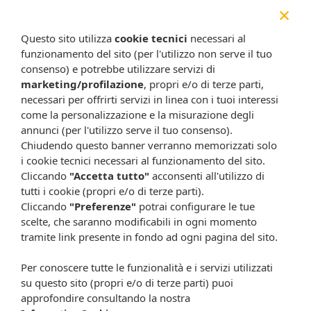
×
disturbi si fossero manifestati in passato. Si rivolga al
medico o al farmacista prima di usare SOMATOLINE.
Questo sito utilizza
cookie tecnici
necessari al
Bambini e adolescentiNon utilizzare nei bambini e negli
funzionamento del sito (per l'utilizzo non serve il tuo
adolescenti.
consenso) e potrebbe utilizzare servizi di
EFFETTI INDESIDERATI
marketing/profilazione
, propri e/o di terze parti,
necessari per offrirti servizi in linea con i tuoi interessi
Possibili effetti indesideratiCome tutti i medicinali, questo
come la personalizzazione e la misurazione degli
medicinale può causare effetti indesiderati sebbene non
tutte le persone li manifestino. Non sono noti particolari
annunci (per l'utilizzo serve il tuo consenso).
effetti collaterali imputabili al trattamento. Molto raramente
Chiudendo questo banner verranno memorizzati solo
sono stati segnalati casi con sintomi riconducibili ad alterata
i cookie tecnici necessari al funzionamento del sito.
funzionalità tiroidea. Il rispetto delle istruzioni contenute nel
Cliccando
"Accetta tutto"
acconsenti all'utilizzo di
foglio illustrativo riduce il rischio di effetti indesiderati. Questi
tutti i cookie (propri e/o di terze parti).
effetti indesiderati sono generalmente transitori.
Cliccando
"Preferenze"
potrai configurare le tue
Segnalazione degli effetti indesideratiSe manifesta un
scelte, che saranno modificabili in ogni momento
qualsiasi effetto indesiderato, compresi quelli non elencati in
tramite link presente in fondo ad ogni pagina del sito.
questo foglio, si rivolga al medico o al farmacista. Lei può
inoltre segnalare gli effetti indesiderati direttamente tramite
Per conoscere tutte le funzionalità e i servizi utilizzati
il sito web
su questo sito (propri e/o di terze parti) puoi
http://agenziafarmaco.gov.it/it/responsabili.Segnalando gli
approfondire consultando la nostra
effetti indesiderati lei può contribuire a fornire maggiori