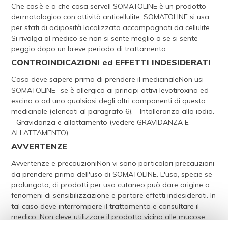
Che cos’è e a che cosa serveIl SOMATOLINE è un prodotto
dermatologico con attività anticellulite. SOMATOLINE si usa
per stati di adiposità localizzata accompagnati da cellulite.
Si rivolga al medico se non si sente meglio o se si sente
peggio dopo un breve periodo di trattamento.
CONTROINDICAZIONI ed EFFETTI INDESIDERATI
Cosa deve sapere prima di prendere il medicinaleNon usi
SOMATOLINE- se è allergico ai principi attivi levotiroxina ed
escina o ad uno qualsiasi degli altri componenti di questo
medicinale (elencati al paragrafo 6). - Intolleranza allo iodio.
- Gravidanza e allattamento (vedere GRAVIDANZA E
ALLATTAMENTO).
AVVERTENZE
Avvertenze e precauzioniNon vi sono particolari precauzioni
da prendere prima dell'uso di SOMATOLINE. L'uso, specie se
prolungato, di prodotti per uso cutaneo può dare origine a
fenomeni di sensibilizzazione e portare effetti indesiderati. In
tal caso deve interrompere il trattamento e consultare il
medico. Non deve utilizzare il prodotto vicino alle mucose.
E'opportuno consultare il medico anche nei casi in cui