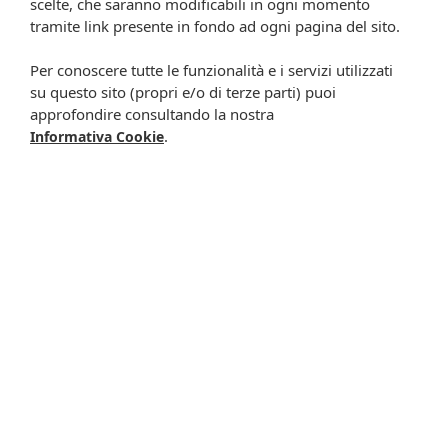
scelte, che saranno modificabili in ogni momento
tramite link presente in fondo ad ogni pagina del sito.
Per conoscere tutte le funzionalità e i servizi utilizzati
Resta in contatto:
(informativa sulla privacy)
su questo sito (propri e/o di terze parti) puoi
approfondire consultando la nostra
Presta il consenso al trattamento dei propri dati da
.
Informativa Cookie
parte di Farmacia Cavalieri per finalità di invio,
attraverso e-mail, SMS, MMS, fax ed altri mezzi
automatizzati o tradizionali (come telefonate con
operatore), di materiale pubblicitario, promozionale, di
comunicazione commerciale, di compimento di ricerche
di mercato e di vendita diretta in relazione a prodotti o
servizi di Farmacia Cavalieri.
Presta il consenso per attività di profilazione al fine di
migliorare l'offerta di prodotti e servizi e per le finalità
meglio specificate nell’informativa.
Iscrivimi