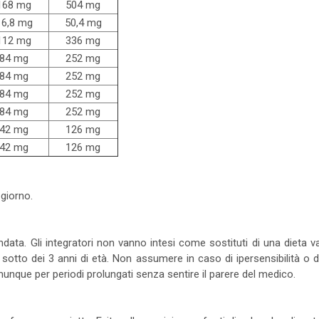
168 mg
504 mg
16,8 mg
50,4 mg
112 mg
336 mg
84 mg
252 mg
84 mg
252 mg
84 mg
252 mg
84 mg
252 mg
42 mg
126 mg
42 mg
126 mg
giorno.
ta. Gli integratori non vanno intesi come sostituti di una dieta varia
i sotto dei 3 anni di età. Non assumere in caso di ipersensibilità o
munque per periodi prolungati senza sentire il parere del medico.