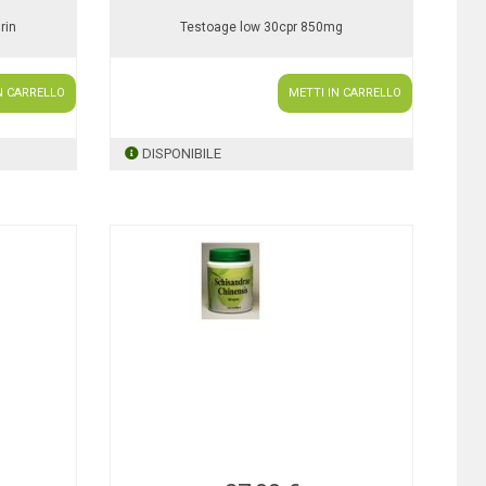
rin
Testoage low 30cpr 850mg
N CARRELLO
METTI IN CARRELLO
DISPONIBILE