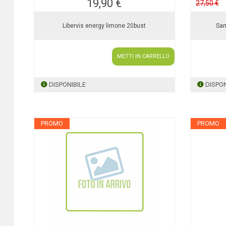
19,90 €
27,50 €
Libervis energy limone 20bust
Sam
METTI IN CARRELLO
DISPONIBILE
DISPON
PROMO
PROMO