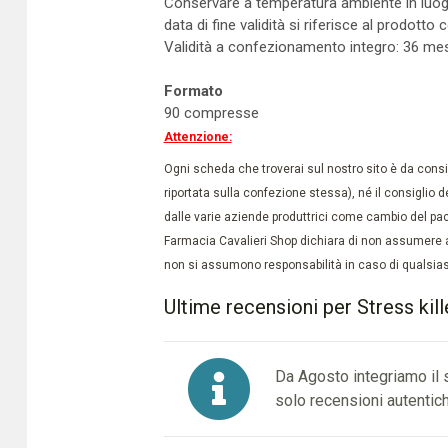
Conservare a temperatura ambiente in luogo f
data di fine validità si riferisce al prodot
Validità a confezionamento integro: 36 mes
Formato
90 compresse
Attenzione:
Ogni scheda che troverai sul nostro sito è da conside
riportata sulla confezione stessa), né il consiglio d
dalle varie aziende produttrici come cambio del pac
Farmacia Cavalieri Shop dichiara di non assumere a
non si assumono responsabilità in caso di qualsiasi
Ultime recensioni per Stress kil
Da Agosto integriamo il
solo recensioni autentich