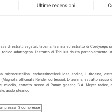
Ultime recensioni
C
ase di estratti vegetali, tirosina, teanina ed estratto di Cordyceps sin
tonico-adattogena, l'estratto di Tribulus risulta particolarmente u
sa microcristallina, carbossimetilcellulosa sodica, L-tirosina, est
 (Magnolia officinalis Rehder corteccia), L-teanina, estratto secco di
. micelio, estratto secco di Panax ginseng C.A. Meyer radice, es
le, acido stearico.
ompressa
3 compresse