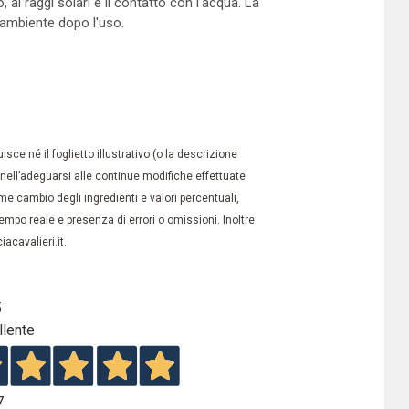
ai raggi solari e il contatto con l'acqua. La
l'ambiente dopo l'uso.
ce né il foglietto illustrativo (o la descrizione
à nell’adeguarsi alle continue modifiche effettuate
e cambio degli ingredienti e valori percentuali,
po reale e presenza di errori o omissioni. Inoltre
acavalieri.it.
5
llente
7