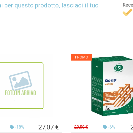
per questo prodotto, lasciaci il tuo
Rece
PROMO
27,07 €
-18%
23,50 €
-6%