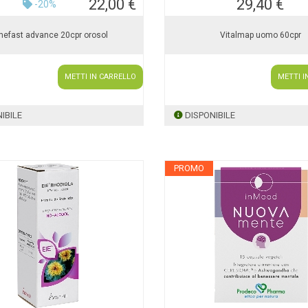
22,00 €
29,40 €
-20%
efast advance 20cpr orosol
Vitalmap uomo 60cpr
METTI IN CARRELLO
METTI I
IBILE
DISPONIBILE
PROMO