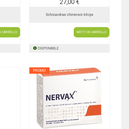
27,00 €
Schisandrae chinensis 60cps
N CARRELLO
METTI IN CARRELLO
DISPONIBILE
PROMO