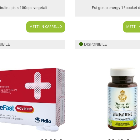
irulina plus 100cps vegetali
Esi go up energy 16pocket d
METTI IN CARRELLO
METTI I
IBILE
DISPONIBILE