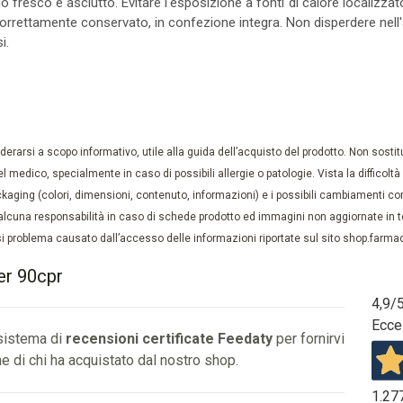
resco e asciutto. Evitare l'esposizione a fonti di calore localizzato, 
to correttamente conservato, in confezione integra. Non disperdere nel
i.
rarsi a scopo informativo, utile alla guida dell’acquisto del prodotto. Non sostituis
el medico, specialmente in caso di possibili allergie o patologie. Vista la difficolt
kaging (colori, dimensioni, contenuto, informazioni) e i possibili cambiamenti com
lcuna responsabilità in caso di schede prodotto ed immagini non aggiornate in tem
 problema causato dall’accesso delle informazioni riportate sul sito shop.farmaci
ler 90cpr
4,9
/
Ecce
 sistema di
recensioni certificate Feedaty
per fornirvi
e di chi ha acquistato dal nostro shop.
1.27