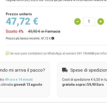
Regolamento (UE) 2023/988: clicca qui per vedere le informazioni relative al
Prezzo unitario
47,72 €
Sconto 4%
49,90 € in Farmacia
Prezzo più basso recente:
47,72 €
Se vuoi puoi contattarci su WhatsApp al numero 391 7464688 per info
ndo mi arriva il pacco?
Spese di spedizio
tro
49 ore e 14 minuti
Costi di spedizione € 6,50 in tut
 stimata
giovedì 13 agosto
gratuita sopra i 59,90 Euro