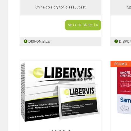
China cola dry tonic es100past
Sp
METTI IN CARRELLO
DISPONIBILE
DISPON
PROMO