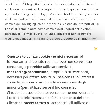
sostituisce né il foglietto illustrativo (o la descrizione riportata sulla
confezione stessa), né il consiglio del medico, specialmente in caso
di possibili allergie o patologie. Vista la difficoltà nell’adeguarsi alle
continue modifiche effettuate dalle varie aziende produttrici come
cambio del packaging (colori, dimensioni, contenuto, informazioni) e
i possibili cambiamenti come cambio degli ingredienti e valori
percentuali, Farmacia Cavalieri Shop dichiara di non assumere
alcuna responsabilità in caso di schede prodotto ed immagini non
aggiornate in tempo reale e presenza di errori o omissioni. Inoltre
×
non si assumono responsabilità in caso di qualsiasi problema
causato dall’accesso delle informazioni riportate sul sito
Questo sito utilizza
cookie tecnici
necessari al
shop.farmaciacavalieri.it.
funzionamento del sito (per l'utilizzo non serve il tuo
consenso) e potrebbe utilizzare servizi di
marketing/profilazione
, propri e/o di terze parti,
ISCRIVITI ALLA NEWSLETTER
necessari per offrirti servizi in linea con i tuoi interessi
come la personalizzazione e la misurazione degli
Rimani aggiornato su tutte le promozioni
annunci (per l'utilizzo serve il tuo consenso).
Chiudendo questo banner verranno memorizzati solo
i cookie tecnici necessari al funzionamento del sito.
Cliccando
"Accetta tutto"
acconsenti all'utilizzo di