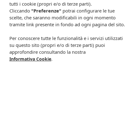
tutti i cookie (propri e/o di terze parti).
Cliccando
"Preferenze"
potrai configurare le tue
scelte, che saranno modificabili in ogni momento
tramite link presente in fondo ad ogni pagina del sito.
Per conoscere tutte le funzionalità e i servizi utilizzati
Resta in contatto:
(informativa sulla privacy)
su questo sito (propri e/o di terze parti) puoi
Presta il consenso al trattamento dei propri dati da
approfondire consultando la nostra
parte di Farmacia Cavalieri per finalità di invio,
.
Informativa Cookie
attraverso e-mail, SMS, MMS, fax ed altri mezzi
automatizzati o tradizionali (come telefonate con
operatore), di materiale pubblicitario, promozionale, di
comunicazione commerciale, di compimento di ricerche
di mercato e di vendita diretta in relazione a prodotti o
servizi di Farmacia Cavalieri.
Presta il consenso per attività di profilazione al fine di
migliorare l'offerta di prodotti e servizi e per le finalità
meglio specificate nell’informativa.