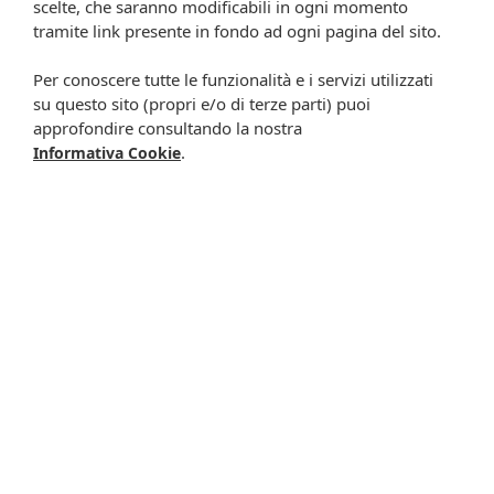
scelte, che saranno modificabili in ogni momento
Presta il consenso al trattamento dei propri dati da
tramite link presente in fondo ad ogni pagina del sito.
parte di Farmacia Cavalieri per finalità di invio,
attraverso e-mail, SMS, MMS, fax ed altri mezzi
Per conoscere tutte le funzionalità e i servizi utilizzati
automatizzati o tradizionali (come telefonate con
su questo sito (propri e/o di terze parti) puoi
operatore), di materiale pubblicitario, promozionale, di
approfondire consultando la nostra
comunicazione commerciale, di compimento di ricerche
.
Informativa Cookie
di mercato e di vendita diretta in relazione a prodotti o
servizi di Farmacia Cavalieri.
Presta il consenso per attività di profilazione al fine di
migliorare l'offerta di prodotti e servizi e per le finalità
meglio specificate nell’informativa.
Iscrivimi
Potrebbero interessarti anche