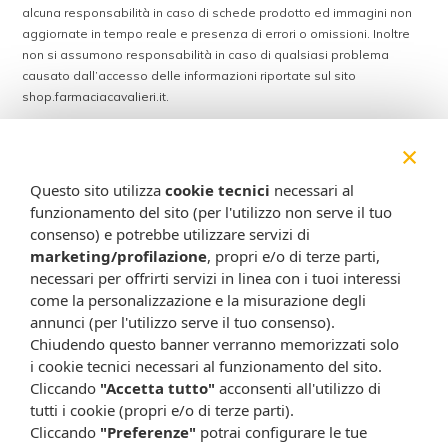
alcuna responsabilità in caso di schede prodotto ed immagini non
aggiornate in tempo reale e presenza di errori o omissioni. Inoltre
non si assumono responsabilità in caso di qualsiasi problema
causato dall’accesso delle informazioni riportate sul sito
shop.farmaciacavalieri.it.
×
ISCRIVITI ALLA NEWSLETTER
Questo sito utilizza
cookie tecnici
necessari al
funzionamento del sito (per l'utilizzo non serve il tuo
Rimani aggiornato su tutte le promozioni
consenso) e potrebbe utilizzare servizi di
marketing/profilazione
, propri e/o di terze parti,
necessari per offrirti servizi in linea con i tuoi interessi
come la personalizzazione e la misurazione degli
annunci (per l'utilizzo serve il tuo consenso).
Chiudendo questo banner verranno memorizzati solo
i cookie tecnici necessari al funzionamento del sito.
Cliccando
"Accetta tutto"
acconsenti all'utilizzo di
tutti i cookie (propri e/o di terze parti).
Resta in contatto:
(informativa sulla privacy)
Cliccando
"Preferenze"
potrai configurare le tue