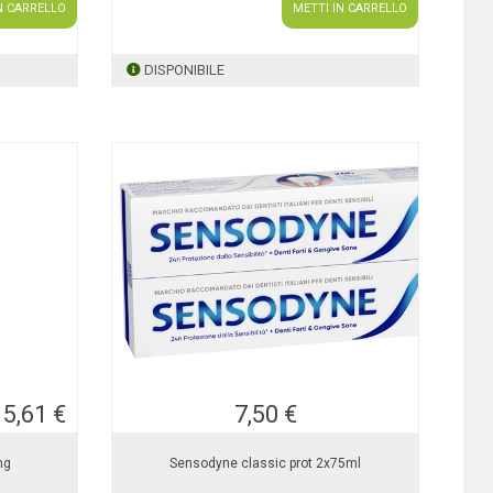
N CARRELLO
METTI IN CARRELLO
DISPONIBILE
5,61 €
7,50 €
ng
Sensodyne classic prot 2x75ml