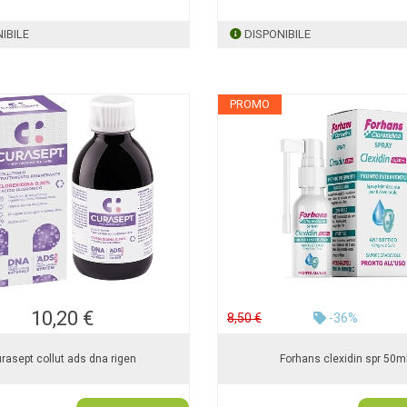
IBILE
DISPONIBILE
PROMO
10,20 €
8,50 €
-36%
rasept collut ads dna rigen
Forhans clexidin spr 50m