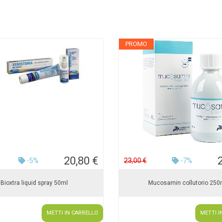
PROMO
20,80 €
-5%
23,00 €
-7%
Bioxtra liquid spray 50ml
Mucosamin collutorio 250
METTI IN CARRELLO
METTI I