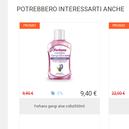
POTREBBERO INTERESSARTI ANCHE
PROMO
PROMO
9,40 €
9,90 €
-5%
22,00 €
Forhans gengi aloe collut500ml