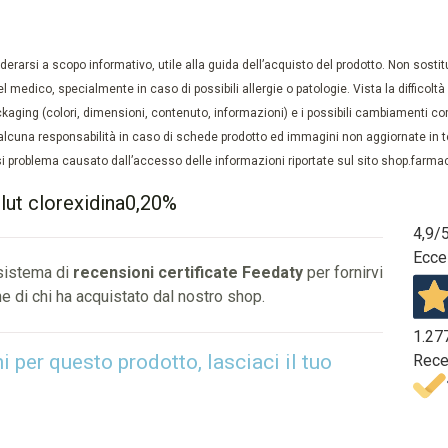
rarsi a scopo informativo, utile alla guida dell’acquisto del prodotto. Non sostituis
el medico, specialmente in caso di possibili allergie o patologie. Vista la difficolt
kaging (colori, dimensioni, contenuto, informazioni) e i possibili cambiamenti com
lcuna responsabilità in caso di schede prodotto ed immagini non aggiornate in tem
 problema causato dall’accesso delle informazioni riportate sul sito shop.farmaci
lut clorexidina0,20%
4,9
/
Ecce
 sistema di
recensioni certificate Feedaty
per fornirvi
e di chi ha acquistato dal nostro shop.
1.27
per questo prodotto, lasciaci il tuo
Rece