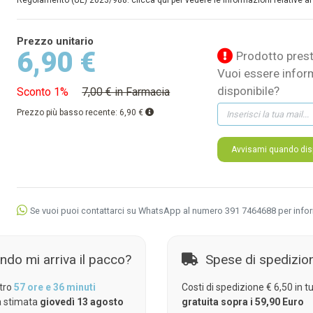
Regolamento (UE) 2023/988: clicca qui per vedere le informazioni relative al
Prezzo unitario
6,90 €
Prodotto prest
Vuoi essere infor
disponibile?
Sconto 1%
7,00 € in Farmacia
Prezzo più basso recente:
6,90 €
Avvisami quando disp
Se vuoi puoi contattarci su WhatsApp al numero 391 7464688 per info
ndo mi arriva il pacco?
Spese di spedizio
tro
57 ore e 36 minuti
Costi di spedizione € 6,50 in tut
 stimata
giovedì 13 agosto
gratuita sopra i 59,90 Euro