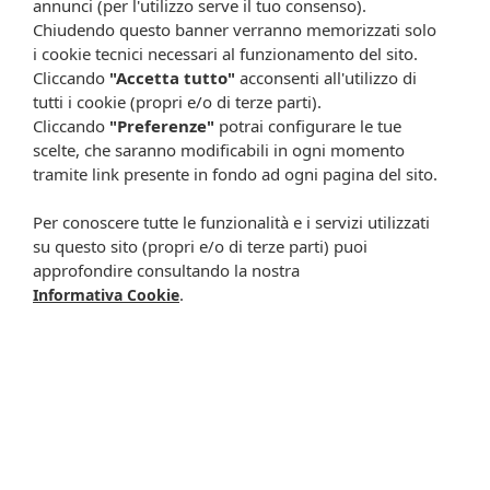
annunci (per l'utilizzo serve il tuo consenso).
continue modifiche effettuate dalle varie aziende produttrici come
Chiudendo questo banner verranno memorizzati solo
cambio del packaging (colori, dimensioni, contenuto, informazioni) e
i cookie tecnici necessari al funzionamento del sito.
i possibili cambiamenti come cambio degli ingredienti e valori
Cliccando
"Accetta tutto"
acconsenti all'utilizzo di
percentuali, Farmacia Cavalieri Shop dichiara di non assumere
alcuna responsabilità in caso di schede prodotto ed immagini non
tutti i cookie (propri e/o di terze parti).
aggiornate in tempo reale e presenza di errori o omissioni. Inoltre
Cliccando
"Preferenze"
potrai configurare le tue
non si assumono responsabilità in caso di qualsiasi problema
scelte, che saranno modificabili in ogni momento
causato dall’accesso delle informazioni riportate sul sito
tramite link presente in fondo ad ogni pagina del sito.
shop.farmaciacavalieri.it.
Per conoscere tutte le funzionalità e i servizi utilizzati
su questo sito (propri e/o di terze parti) puoi
approfondire consultando la nostra
ISCRIVITI ALLA NEWSLETTER
.
Informativa Cookie
Rimani aggiornato su tutte le promozioni