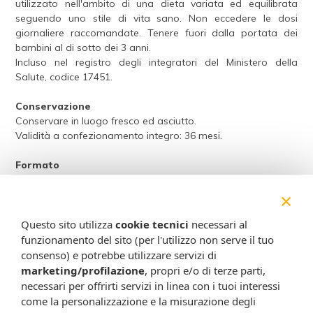
utilizzato nell'ambito di una dieta variata ed equilibrata
seguendo uno stile di vita sano. Non eccedere le dosi
giornaliere raccomandate. Tenere fuori dalla portata dei
bambini al di sotto dei 3 anni.
Incluso nel registro degli integratori del Ministero della
Salute, codice 17451.
Conservazione
Conservare in luogo fresco ed asciutto.
Validità a confezionamento integro: 36 mesi.
Formato
Confezione da 60 compresse.
×
Peso netto: 24 g.
Attenzione:
Questo sito utilizza
cookie tecnici
necessari al
funzionamento del sito (per l'utilizzo non serve il tuo
Ogni scheda che troverai sul nostro sito è da considerarsi a scopo
consenso) e potrebbe utilizzare servizi di
informativo, utile alla guida dell’acquisto del prodotto. Non
marketing/profilazione
, propri e/o di terze parti,
sostituisce né il foglietto illustrativo (o la descrizione riportata sulla
necessari per offrirti servizi in linea con i tuoi interessi
confezione stessa), né il consiglio del medico, specialmente in caso
come la personalizzazione e la misurazione degli
di possibili allergie o patologie. Vista la difficoltà nell’adeguarsi alle