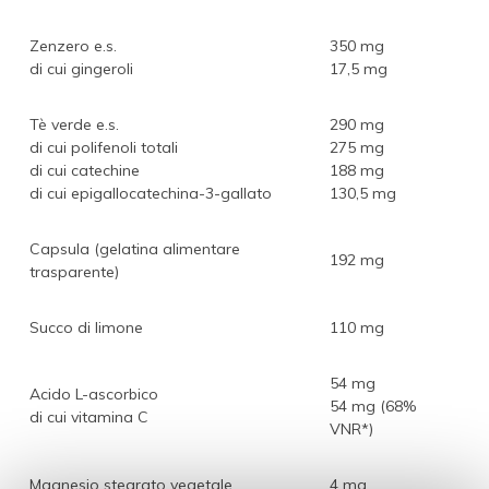
Zenzero e.s.
350 mg
di cui gingeroli
17,5 mg
Tè verde e.s.
290 mg
di cui polifenoli totali
275 mg
di cui catechine
188 mg
di cui epigallocatechina-3-gallato
130,5 mg
Capsula (gelatina alimentare
192 mg
trasparente)
Succo di limone
110 mg
54 mg
Acido L-ascorbico
54 mg (68%
di cui vitamina C
VNR*)
Magnesio stearato vegetale
4 mg