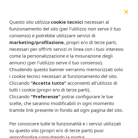
×
*VNR: Valori Nutritivi di Riferimento
Questo sito utilizza
cookie tecnici
necessari al
Modalità d'uso
funzionamento del sito (per l'utilizzo non serve il tuo
Si consiglia di assumere 1 capsula prima di pranzo e 1
consenso) e potrebbe utilizzare servizi di
capsula prima di cena.
marketing/profilazione
, propri e/o di terze parti,
Avvertenze
necessari per offrirti servizi in linea con i tuoi interessi
Non superare la dose giornaliera raccomandata. Tenere
come la personalizzazione e la misurazione degli
fuori dalla portata dei bambini di età inferiore a 3 anni. Gli
annunci (per l'utilizzo serve il tuo consenso).
integratori non vanno intesi come sostituti di una dieta varia
Chiudendo questo banner verranno memorizzati solo
ed equilibrata; il prodotto deve essere impiegato nell'ambito
i cookie tecnici necessari al funzionamento del sito.
di una dieta ipocalorica adeguata seguendo uno stile di vita
Cliccando
"Accetta tutto"
acconsenti all'utilizzo di
sano con un buon livello di attività fisica. Se la dieta viene
tutti i cookie (propri e/o di terze parti).
seguita per periodi prolungati, superiori alle tre settimane, si
Cliccando
"Preferenze"
potrai configurare le tue
consiglia di sentire il parere del medico. Non consumare un
scelte, che saranno modificabili in ogni momento
quantitativo giornaliero pari o superiore a 800 mg di
tramite link presente in fondo ad ogni pagina del sito.
epigallocatechine-3-gallato. Non deve essere assunto dalle
donne in gravidanza o in allattamento e dai minori di 18
Per conoscere tutte le funzionalità e i servizi utilizzati
anni. Non deve essere consumato a stomaco vuoto.
su questo sito (propri e/o di terze parti) puoi
approfondire consultando la nostra